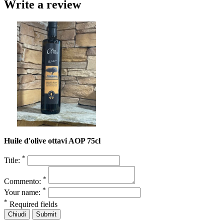
Write a review
Huile d'olive ottavi AOP 75cl
*
Title:
*
Commento:
*
Your name:
*
Required fields
Chiudi
Submit