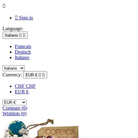


Sign in
Language:
Italiano


Français
Deutsch
Italiano
Currency:
EUR €


CHF CHF
EUR €
Compare (
0
)
Wishlists (
0
)