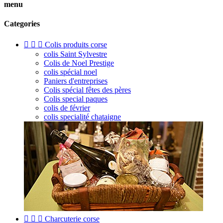
menu
Categories



Colis produits corse
colis Saint Sylvestre
Colis de Noel Prestige
colis spécial noel
Paniers d'entreprises
Colis spécial fêtes des pères
Colis special paques
colis de février
colis specialité chataigne



Charcuterie corse