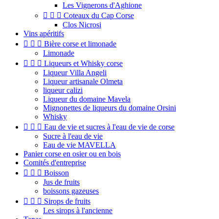
Les Vignerons d'Aghione



Coteaux du Cap Corse
Clos Nicrosi
Vins apéritifs



Bière corse et limonade
Limonade



Liqueurs et Whisky corse
Liqueur Villa Angeli
Liqueur artisanale Olmeta
liqueur calizi
Liqueur du domaine Mavela
Mignonettes de liqueurs du domaine Orsini
Whisky



Eau de vie et sucres à l'eau de vie de corse
Sucre à l'eau de vie
Eau de vie MAVELLA
Panier corse en osier ou en bois
Comités d'entreprise



Boisson
Jus de fruits
boissons gazeuses



Sirops de fruits
Les sirops à l'ancienne