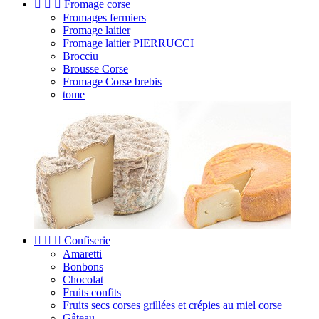



Fromage corse
Fromages fermiers
Fromage laitier
Fromage laitier PIERRUCCI
Brocciu
Brousse Corse
Fromage Corse brebis
tome



Confiserie
Amaretti
Bonbons
Chocolat
Fruits confits
Fruits secs corses grillées et crépies au miel corse
Gâteau