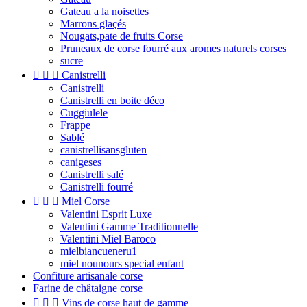
Gateau a la noisettes
Marrons glaçés
Nougats,pate de fruits Corse
Pruneaux de corse fourré aux aromes naturels corses
sucre



Canistrelli
Canistrelli
Canistrelli en boite déco
Cuggiulele
Frappe
Sablé
canistrellisansgluten
canigeses
Canistrelli salé
Canistrelli fourré



Miel Corse
Valentini Esprit Luxe
Valentini Gamme Traditionnelle
Valentini Miel Baroco
mielbiancueneru1
miel nounours special enfant
Confiture artisanale corse
Farine de châtaigne corse



Vins de corse haut de gamme