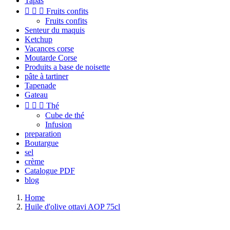
Tapas



Fruits confits
Fruits confits
Senteur du maquis
Ketchup
Vacances corse
Moutarde Corse
Produits a base de noisette
pâte à tartiner
Tapenade
Gateau



Thé
Cube de thé
Infusion
preparation
Boutargue
sel
crème
Catalogue PDF
blog
Home
Huile d'olive ottavi AOP 75cl