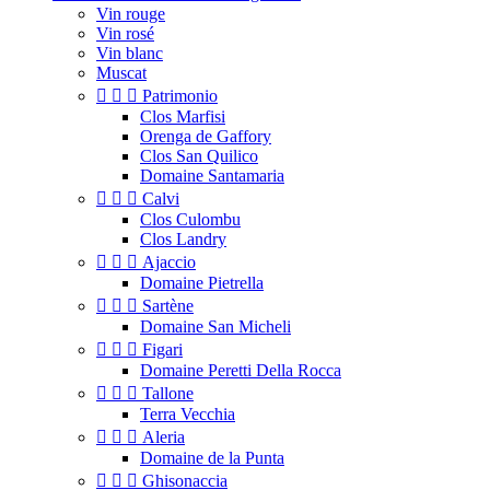
Vin rouge
Vin rosé
Vin blanc
Muscat



Patrimonio
Clos Marfisi
Orenga de Gaffory
Clos San Quilico
Domaine Santamaria



Calvi
Clos Culombu
Clos Landry



Ajaccio
Domaine Pietrella



Sartène
Domaine San Micheli



Figari
Domaine Peretti Della Rocca



Tallone
Terra Vecchia



Aleria
Domaine de la Punta



Ghisonaccia