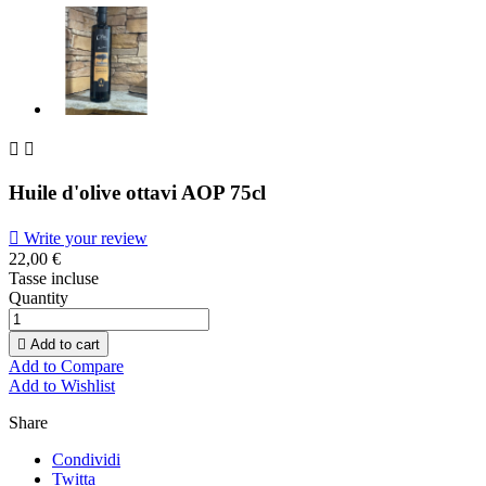


Huile d'olive ottavi AOP 75cl

Write your review
22,00 €
Tasse incluse
Quantity

Add to cart
Add to Compare
Add to Wishlist
Share
Condividi
Twitta