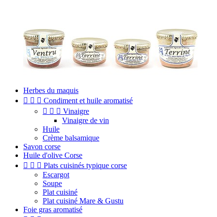
Herbes du maquis



Condiment et huile aromatisé



Vinaigre
Vinaigre de vin
Huile
Crème balsamique
Savon corse
Huile d'olive Corse



Plats cuisinés typique corse
Escargot
Soupe
Plat cuisiné
Plat cuisiné Mare & Gustu
Foie gras aromatisé