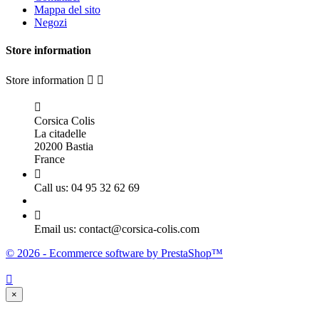
Mappa del sito
Negozi
Store information
Store information



Corsica Colis
La citadelle
20200 Bastia
France

Call us:
04 95 32 62 69

Email us:
contact@corsica-colis.com
© 2026 - Ecommerce software by PrestaShop™

×