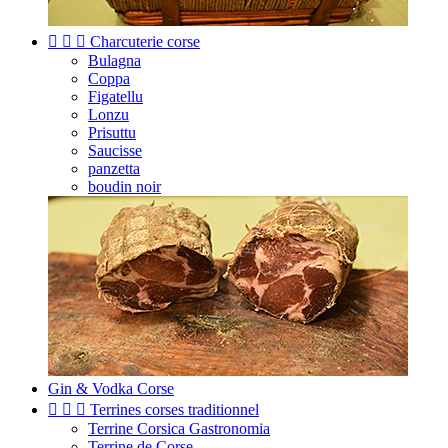



Charcuterie corse
Bulagna
Coppa
Figatellu
Lonzu
Prisuttu
Saucisse
panzetta
boudin noir
Gin & Vodka Corse



Terrines corses traditionnel
Terrine Corsica Gastronomia
Terrine de Corse