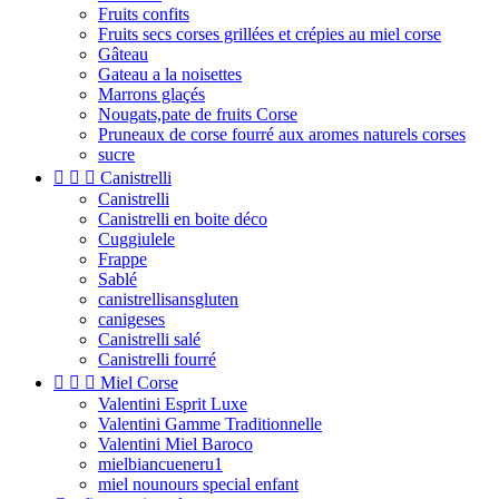
Fruits confits
Fruits secs corses grillées et crépies au miel corse
Gâteau
Gateau a la noisettes
Marrons glaçés
Nougats,pate de fruits Corse
Pruneaux de corse fourré aux aromes naturels corses
sucre



Canistrelli
Canistrelli
Canistrelli en boite déco
Cuggiulele
Frappe
Sablé
canistrellisansgluten
canigeses
Canistrelli salé
Canistrelli fourré



Miel Corse
Valentini Esprit Luxe
Valentini Gamme Traditionnelle
Valentini Miel Baroco
mielbiancueneru1
miel nounours special enfant