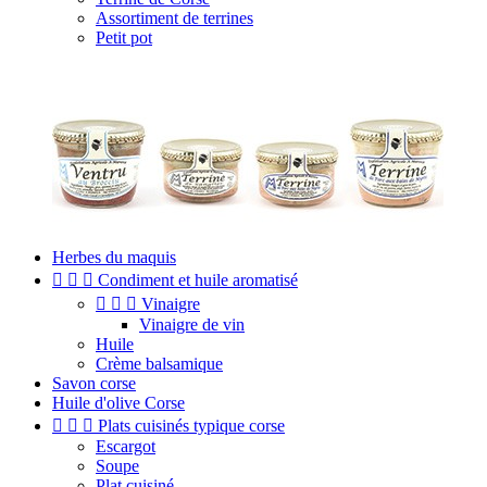
Assortiment de terrines
Petit pot
Herbes du maquis



Condiment et huile aromatisé



Vinaigre
Vinaigre de vin
Huile
Crème balsamique
Savon corse
Huile d'olive Corse



Plats cuisinés typique corse
Escargot
Soupe
Plat cuisiné