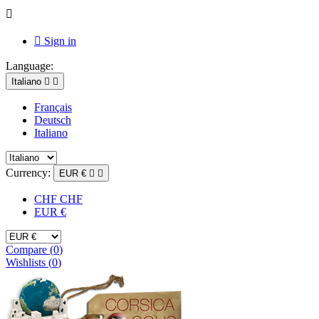


Sign in
Language:
Italiano


Français
Deutsch
Italiano
Currency:
EUR €


CHF CHF
EUR €
Compare (
0
)
Wishlists (
0
)