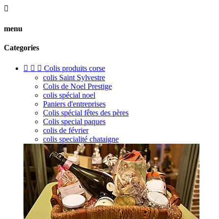

menu
Categories



Colis produits corse
colis Saint Sylvestre
Colis de Noel Prestige
colis spécial noel
Paniers d'entreprises
Colis spécial fêtes des pères
Colis special paques
colis de février
colis specialité chataigne