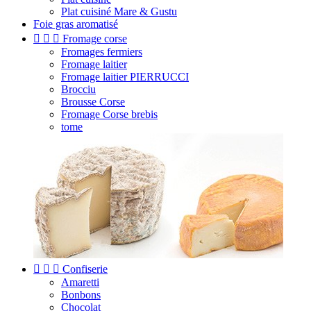
Plat cuisiné Mare & Gustu
Foie gras aromatisé



Fromage corse
Fromages fermiers
Fromage laitier
Fromage laitier PIERRUCCI
Brocciu
Brousse Corse
Fromage Corse brebis
tome



Confiserie
Amaretti
Bonbons
Chocolat