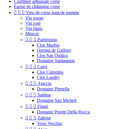
Confiture artisanale corse
Farine de châtaigne corse



Vins de corse haut de gamme
Vin rouge
Vin rosé
Vin blanc
Muscat



Patrimonio
Clos Marfisi
Orenga de Gaffory
Clos San Quilico
Domaine Santamaria



Calvi
Clos Culombu
Clos Landry



Ajaccio
Domaine Pietrella



Sartène
Domaine San Micheli



Figari
Domaine Peretti Della Rocca



Tallone
Terra Vecchia