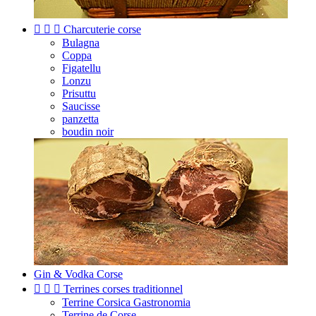



Charcuterie corse
Bulagna
Coppa
Figatellu
Lonzu
Prisuttu
Saucisse
panzetta
boudin noir
Gin & Vodka Corse



Terrines corses traditionnel
Terrine Corsica Gastronomia
Terrine de Corse