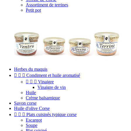
Assortiment de terrines
Petit pot
Herbes du maquis



Condiment et huile aromatisé



Vinaigre
Vinaigre de vin
Huile
Crème balsamique
Savon corse
Huile d'olive Corse



Plats cuisinés typique corse
Escargot
Soupe
Plat cuisiné