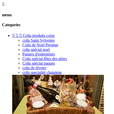

menu
Categories



Colis produits corse
colis Saint Sylvestre
Colis de Noel Prestige
colis spécial noel
Paniers d'entreprises
Colis spécial fêtes des pères
Colis special paques
colis de février
colis specialité chataigne