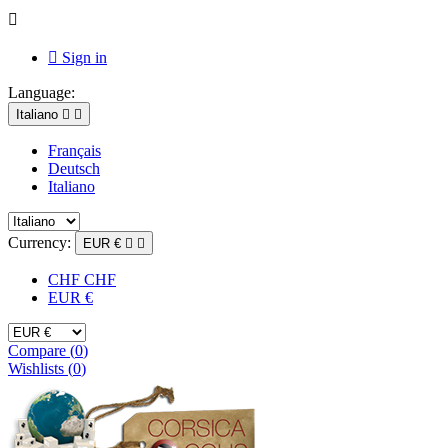


Sign in
Language:
Italiano


Français
Deutsch
Italiano
Currency:
EUR €


CHF CHF
EUR €
Compare (
0
)
Wishlists (
0
)