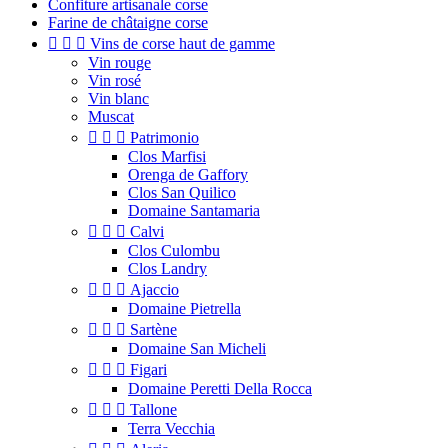
Confiture artisanale corse
Farine de châtaigne corse



Vins de corse haut de gamme
Vin rouge
Vin rosé
Vin blanc
Muscat



Patrimonio
Clos Marfisi
Orenga de Gaffory
Clos San Quilico
Domaine Santamaria



Calvi
Clos Culombu
Clos Landry



Ajaccio
Domaine Pietrella



Sartène
Domaine San Micheli



Figari
Domaine Peretti Della Rocca



Tallone
Terra Vecchia