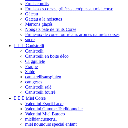
Fruits confits
Fruits secs corses grillées et crépies au miel corse
Gâteau
Gateau a la noisettes
Marrons glaçés
Nougats,pate de fruits Corse
Pruneaux de corse fourré aux aromes naturels corses
sucre



Canistrelli
Canistrelli
Canistrelli en boite déco
Cuggiulele
Frappe
Sablé
canistrellisansgluten
canigeses
Canistrelli salé
Canistrelli fourré



Miel Corse
Valentini Esprit Luxe
Valentini Gamme Traditionnelle
Valentini Miel Baroco
mielbiancueneru1
miel nounours special enfant