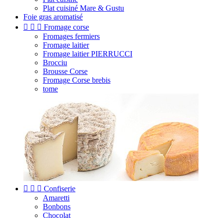
Plat cuisiné Mare & Gustu
Foie gras aromatisé



Fromage corse
Fromages fermiers
Fromage laitier
Fromage laitier PIERRUCCI
Brocciu
Brousse Corse
Fromage Corse brebis
tome



Confiserie
Amaretti
Bonbons
Chocolat