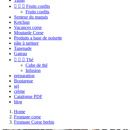
Tapas



Fruits confits
Fruits confits
Senteur du maquis
Ketchup
Vacances corse
Moutarde Corse
Produits a base de noisette
pâte à tartiner
Tapenade
Gateau



Thé
Cube de thé
Infusion
preparation
Boutargue
sel
crème
Catalogue PDF
blog
Home
Fromage corse
Fromage Corse brebis