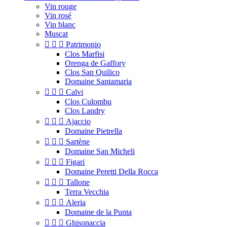
Vin rouge
Vin rosé
Vin blanc
Muscat



Patrimonio
Clos Marfisi
Orenga de Gaffory
Clos San Quilico
Domaine Santamaria



Calvi
Clos Culombu
Clos Landry



Ajaccio
Domaine Pietrella



Sartène
Domaine San Micheli



Figari
Domaine Peretti Della Rocca



Tallone
Terra Vecchia



Aleria
Domaine de la Punta



Ghisonaccia