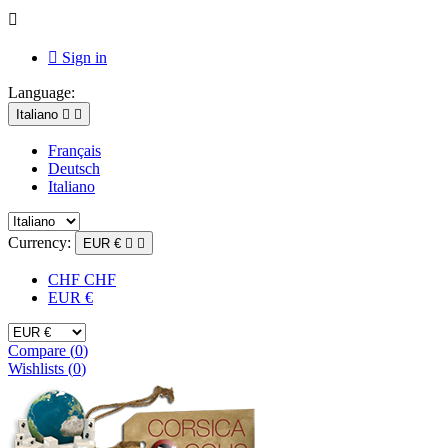


Sign in
Language:
Italiano


Français
Deutsch
Italiano
Currency:
EUR €


CHF CHF
EUR €
Compare (
0
)
Wishlists (
0
)