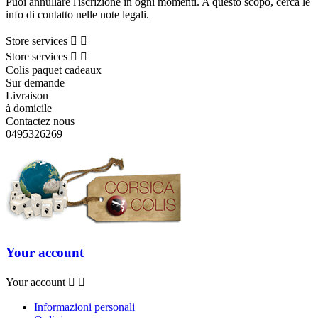
Puoi annullare l'iscrizione in ogni momenti. A questo scopo, cerca le
info di contatto nelle note legali.
Store services


Store services


Colis paquet cadeaux
Sur demande
Livraison
à domicile
Contactez nous
0495326269
Your account
Your account


Informazioni personali