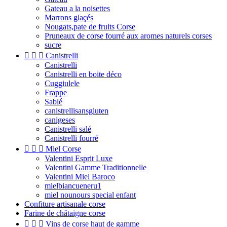
Gateau a la noisettes
Marrons glaçés
Nougats,pate de fruits Corse
Pruneaux de corse fourré aux aromes naturels corses
sucre



Canistrelli
Canistrelli
Canistrelli en boite déco
Cuggiulele
Frappe
Sablé
canistrellisansgluten
canigeses
Canistrelli salé
Canistrelli fourré



Miel Corse
Valentini Esprit Luxe
Valentini Gamme Traditionnelle
Valentini Miel Baroco
mielbiancueneru1
miel nounours special enfant
Confiture artisanale corse
Farine de châtaigne corse



Vins de corse haut de gamme