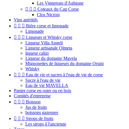
Les Vignerons d'Aghione



Coteaux du Cap Corse
Clos Nicrosi
Vins apéritifs



Bière corse et limonade
Limonade



Liqueurs et Whisky corse
Liqueur Villa Angeli
Liqueur artisanale Olmeta
liqueur calizi
Liqueur du domaine Mavela
Mignonettes de liqueurs du domaine Orsini
Whisky



Eau de vie et sucres à l'eau de vie de corse
Sucre à l'eau de vie
Eau de vie MAVELLA
Panier corse en osier ou en bois
Comités d'entreprise



Boisson
Jus de fruits
boissons gazeuses



Sirops de fruits
Les sirops à l'ancienne