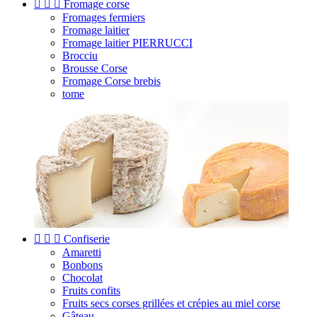



Fromage corse
Fromages fermiers
Fromage laitier
Fromage laitier PIERRUCCI
Brocciu
Brousse Corse
Fromage Corse brebis
tome



Confiserie
Amaretti
Bonbons
Chocolat
Fruits confits
Fruits secs corses grillées et crépies au miel corse
Gâteau