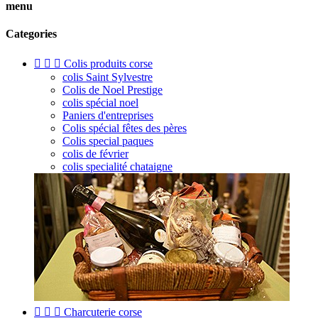
menu
Categories



Colis produits corse
colis Saint Sylvestre
Colis de Noel Prestige
colis spécial noel
Paniers d'entreprises
Colis spécial fêtes des pères
Colis special paques
colis de février
colis specialité chataigne



Charcuterie corse