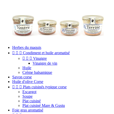
Herbes du maquis



Condiment et huile aromatisé



Vinaigre
Vinaigre de vin
Huile
Crème balsamique
Savon corse
Huile d'olive Corse



Plats cuisinés typique corse
Escargot
Soupe
Plat cuisiné
Plat cuisiné Mare & Gustu
Foie gras aromatisé