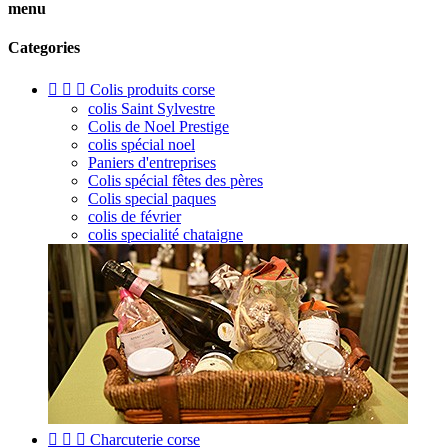
menu
Categories



Colis produits corse
colis Saint Sylvestre
Colis de Noel Prestige
colis spécial noel
Paniers d'entreprises
Colis spécial fêtes des pères
Colis special paques
colis de février
colis specialité chataigne



Charcuterie corse