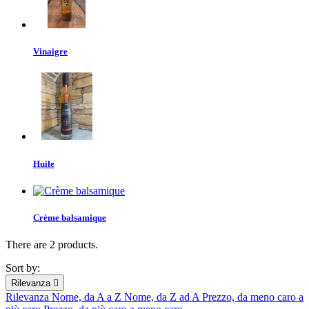
Vinaigre
Huile
Crème balsamique
There are 2 products.
Sort by:
Rilevanza

Rilevanza
Nome, da A a Z
Nome, da Z ad A
Prezzo, da meno caro a