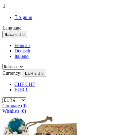


Sign in
Language:
Italiano


Français
Deutsch
Italiano
Currency:
EUR €


CHF CHF
EUR €
Compare (
0
)
Wishlists (
0
)