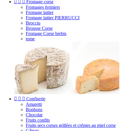



Fromage corse
Fromages fermiers
Fromage laitier
Fromage laitier PIERRUCCI
Brocciu
Brousse Corse
Fromage Corse brebis
tome



Confiserie
Amaretti
Bonbons
Chocolat
Fruits confits
Fruits secs corses grillées et crépies au miel corse
Gâteau