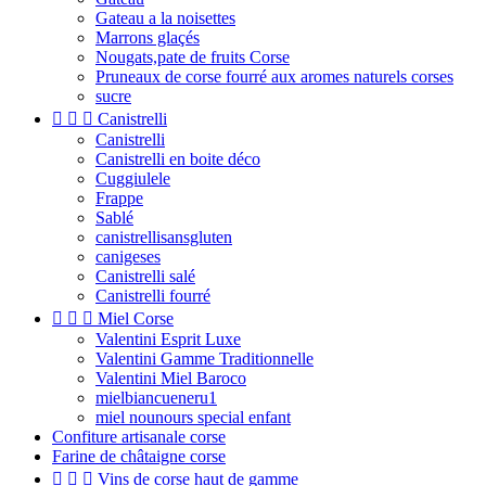
Gateau a la noisettes
Marrons glaçés
Nougats,pate de fruits Corse
Pruneaux de corse fourré aux aromes naturels corses
sucre



Canistrelli
Canistrelli
Canistrelli en boite déco
Cuggiulele
Frappe
Sablé
canistrellisansgluten
canigeses
Canistrelli salé
Canistrelli fourré



Miel Corse
Valentini Esprit Luxe
Valentini Gamme Traditionnelle
Valentini Miel Baroco
mielbiancueneru1
miel nounours special enfant
Confiture artisanale corse
Farine de châtaigne corse



Vins de corse haut de gamme