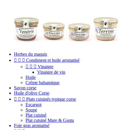
Herbes du maquis



Condiment et huile aromatisé



Vinaigre
Vinaigre de vin
Huile
Crème balsamique
Savon corse
Huile d'olive Corse



Plats cuisinés typique corse
Escargot
Soupe
Plat cuisiné
Plat cuisiné Mare & Gustu
Foie gras aromatisé