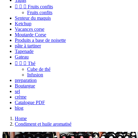
Tapas



Fruits confits
Fruits confits
Senteur du maquis
Ketchup
Vacances corse
Moutarde Corse
Produits a base de noisette
pâte à tartiner
Tapenade
Gateau



Thé
Cube de thé
Infusion
preparation
Boutargue
sel
crème
Catalogue PDF
blog
Home
Condiment et huile aromatisé