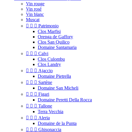
Vin rouge
Vin rosé
Vin blanc
Muscat



Patrimonio
Clos Marfisi
Orenga de Gaffory
Clos San Quilico
Domaine Santamaria



Calvi
Clos Culombu
Clos Landry



Ajaccio
Domaine Pietrella



Sartène
Domaine San Micheli



Figari
Domaine Peretti Della Rocca



Tallone
Terra Vecchia



Aleria
Domaine de la Punta



Ghisonaccia