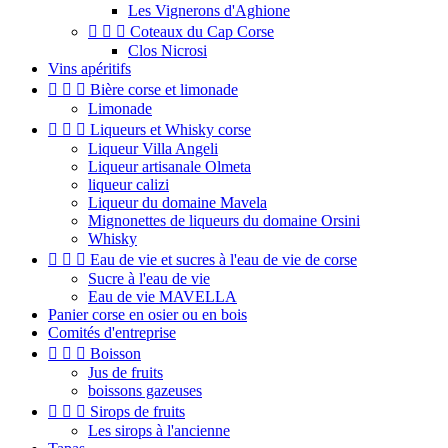
Les Vignerons d'Aghione



Coteaux du Cap Corse
Clos Nicrosi
Vins apéritifs



Bière corse et limonade
Limonade



Liqueurs et Whisky corse
Liqueur Villa Angeli
Liqueur artisanale Olmeta
liqueur calizi
Liqueur du domaine Mavela
Mignonettes de liqueurs du domaine Orsini
Whisky



Eau de vie et sucres à l'eau de vie de corse
Sucre à l'eau de vie
Eau de vie MAVELLA
Panier corse en osier ou en bois
Comités d'entreprise



Boisson
Jus de fruits
boissons gazeuses



Sirops de fruits
Les sirops à l'ancienne