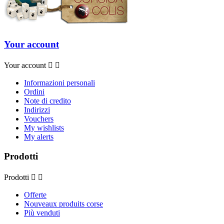
Your account
Your account


Informazioni personali
Ordini
Note di credito
Indirizzi
Vouchers
My wishlists
My alerts
Prodotti
Prodotti


Offerte
Nouveaux produits corse
Più venduti