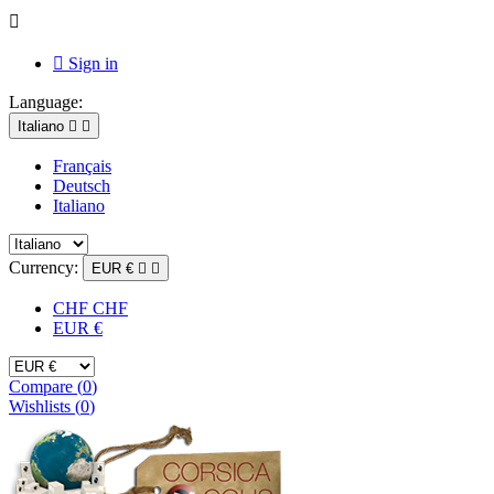


Sign in
Language:
Italiano


Français
Deutsch
Italiano
Currency:
EUR €


CHF CHF
EUR €
Compare (
0
)
Wishlists (
0
)