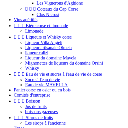
Les Vignerons d'Aghione



Coteaux du Cap Corse
Clos Nicrosi
Vins apéritifs



Bière corse et limonade
Limonade



Liqueurs et Whisky corse
Liqueur Villa Angeli
Liqueur artisanale Olmeta
liqueur calizi
Liqueur du domaine Mavela
Mignonettes de liqueurs du domaine Orsini
Whisky



Eau de vie et sucres à l'eau de vie de corse
Sucre à l'eau de vie
Eau de vie MAVELLA
Panier corse en osier ou en bois
Comités d'entreprise



Boisson
Jus de fruits
boissons gazeuses



Sirops de fruits
Les sirops à l'ancienne