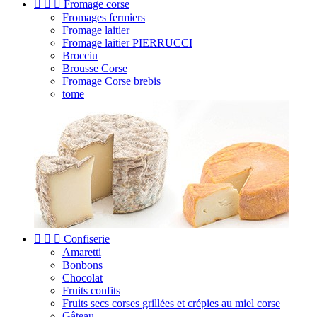



Fromage corse
Fromages fermiers
Fromage laitier
Fromage laitier PIERRUCCI
Brocciu
Brousse Corse
Fromage Corse brebis
tome



Confiserie
Amaretti
Bonbons
Chocolat
Fruits confits
Fruits secs corses grillées et crépies au miel corse
Gâteau