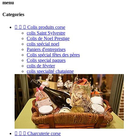
menu
Categories



Colis produits corse
colis Saint Sylvestre
Colis de Noel Prestige
colis spécial noel
Paniers d'entreprises
Colis spécial fêtes des pères
Colis special paques
colis de février
colis specialité chataigne



Charcuterie corse