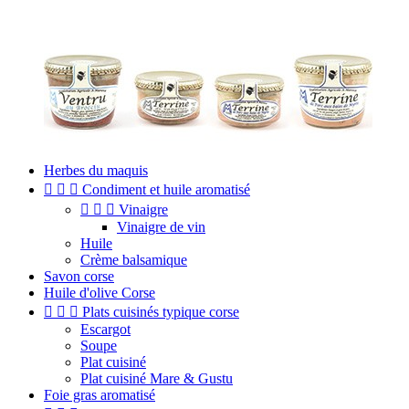
Herbes du maquis



Condiment et huile aromatisé



Vinaigre
Vinaigre de vin
Huile
Crème balsamique
Savon corse
Huile d'olive Corse



Plats cuisinés typique corse
Escargot
Soupe
Plat cuisiné
Plat cuisiné Mare & Gustu
Foie gras aromatisé