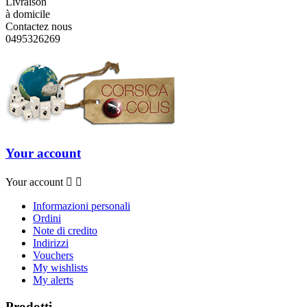
Livraison
à domicile
Contactez nous
0495326269
Your account
Your account


Informazioni personali
Ordini
Note di credito
Indirizzi
Vouchers
My wishlists
My alerts
Prodotti