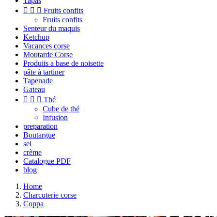
Tapas



Fruits confits
Fruits confits
Senteur du maquis
Ketchup
Vacances corse
Moutarde Corse
Produits a base de noisette
pâte à tartiner
Tapenade
Gateau



Thé
Cube de thé
Infusion
preparation
Boutargue
sel
crème
Catalogue PDF
blog
Home
Charcuterie corse
Coppa