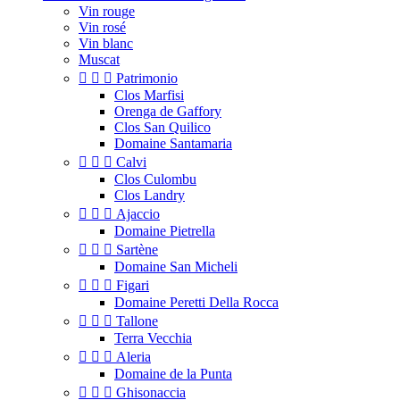
Vin rouge
Vin rosé
Vin blanc
Muscat



Patrimonio
Clos Marfisi
Orenga de Gaffory
Clos San Quilico
Domaine Santamaria



Calvi
Clos Culombu
Clos Landry



Ajaccio
Domaine Pietrella



Sartène
Domaine San Micheli



Figari
Domaine Peretti Della Rocca



Tallone
Terra Vecchia



Aleria
Domaine de la Punta



Ghisonaccia