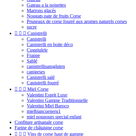
Gateau a la noisettes
Marrons glaçés
Nougats,pate de fruits Corse
Pruneaux de corse fourré aux aromes naturels corses
sucre



Canistrelli
Canistrelli
Canistrelli en boite déco
Cuggiulele
Frappe
Sablé
canistrellisansgluten
canigeses
Canistrelli salé
Canistrelli fourré



Miel Corse
Valentini Esprit Luxe
Valentini Gamme Traditionnelle
Valentini Miel Baroco
mielbiancueneru1
miel nounours special enfant
Confiture artisanale corse
Farine de châtaigne corse



Vins de corse haut de gamme