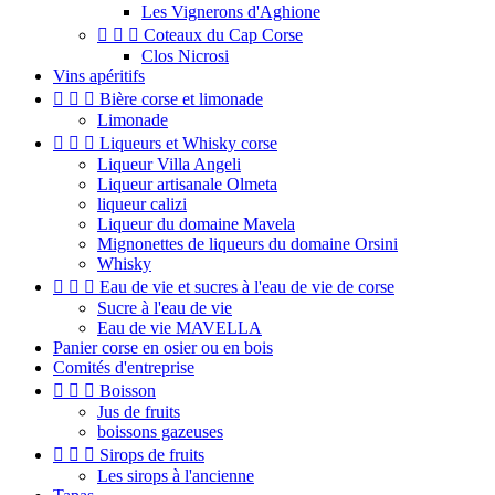
Les Vignerons d'Aghione



Coteaux du Cap Corse
Clos Nicrosi
Vins apéritifs



Bière corse et limonade
Limonade



Liqueurs et Whisky corse
Liqueur Villa Angeli
Liqueur artisanale Olmeta
liqueur calizi
Liqueur du domaine Mavela
Mignonettes de liqueurs du domaine Orsini
Whisky



Eau de vie et sucres à l'eau de vie de corse
Sucre à l'eau de vie
Eau de vie MAVELLA
Panier corse en osier ou en bois
Comités d'entreprise



Boisson
Jus de fruits
boissons gazeuses



Sirops de fruits
Les sirops à l'ancienne