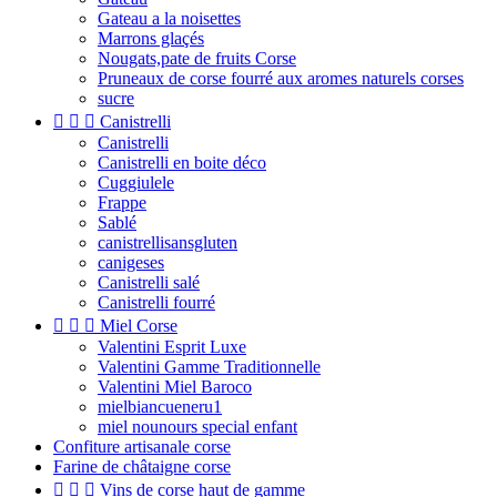
Gateau a la noisettes
Marrons glaçés
Nougats,pate de fruits Corse
Pruneaux de corse fourré aux aromes naturels corses
sucre



Canistrelli
Canistrelli
Canistrelli en boite déco
Cuggiulele
Frappe
Sablé
canistrellisansgluten
canigeses
Canistrelli salé
Canistrelli fourré



Miel Corse
Valentini Esprit Luxe
Valentini Gamme Traditionnelle
Valentini Miel Baroco
mielbiancueneru1
miel nounours special enfant
Confiture artisanale corse
Farine de châtaigne corse



Vins de corse haut de gamme