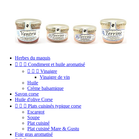
Herbes du maquis



Condiment et huile aromatisé



Vinaigre
Vinaigre de vin
Huile
Crème balsamique
Savon corse
Huile d'olive Corse



Plats cuisinés typique corse
Escargot
Soupe
Plat cuisiné
Plat cuisiné Mare & Gustu
Foie gras aromatisé