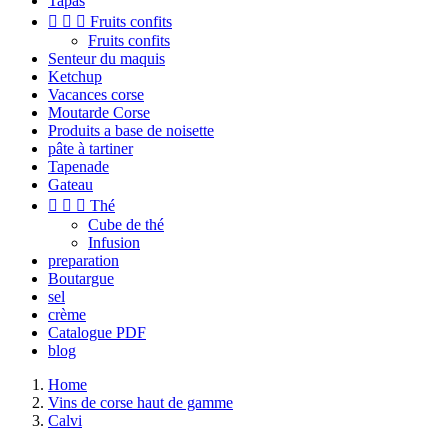
Tapas



Fruits confits
Fruits confits
Senteur du maquis
Ketchup
Vacances corse
Moutarde Corse
Produits a base de noisette
pâte à tartiner
Tapenade
Gateau



Thé
Cube de thé
Infusion
preparation
Boutargue
sel
crème
Catalogue PDF
blog
Home
Vins de corse haut de gamme
Calvi