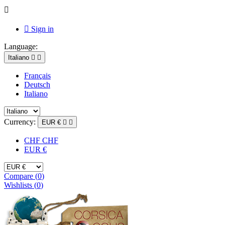


Sign in
Language:
Italiano


Français
Deutsch
Italiano
Currency:
EUR €


CHF CHF
EUR €
Compare (
0
)
Wishlists (
0
)