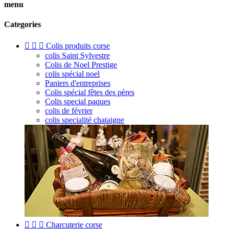
menu
Categories



Colis produits corse
colis Saint Sylvestre
Colis de Noel Prestige
colis spécial noel
Paniers d'entreprises
Colis spécial fêtes des pères
Colis special paques
colis de février
colis specialité chataigne



Charcuterie corse