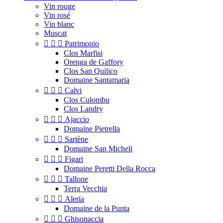
Vin rouge
Vin rosé
Vin blanc
Muscat



Patrimonio
Clos Marfisi
Orenga de Gaffory
Clos San Quilico
Domaine Santamaria



Calvi
Clos Culombu
Clos Landry



Ajaccio
Domaine Pietrella



Sartène
Domaine San Micheli



Figari
Domaine Peretti Della Rocca



Tallone
Terra Vecchia



Aleria
Domaine de la Punta



Ghisonaccia