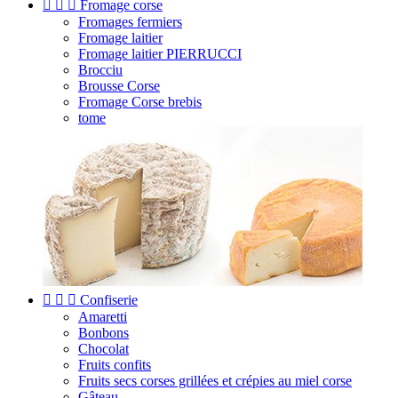



Fromage corse
Fromages fermiers
Fromage laitier
Fromage laitier PIERRUCCI
Brocciu
Brousse Corse
Fromage Corse brebis
tome



Confiserie
Amaretti
Bonbons
Chocolat
Fruits confits
Fruits secs corses grillées et crépies au miel corse
Gâteau