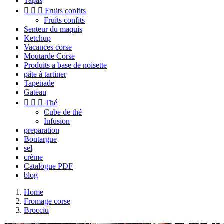
Tapas



Fruits confits
Fruits confits
Senteur du maquis
Ketchup
Vacances corse
Moutarde Corse
Produits a base de noisette
pâte à tartiner
Tapenade
Gateau



Thé
Cube de thé
Infusion
preparation
Boutargue
sel
crème
Catalogue PDF
blog
Home
Fromage corse
Brocciu