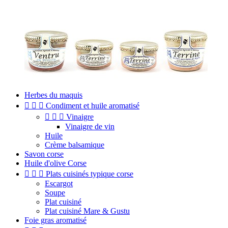
Herbes du maquis



Condiment et huile aromatisé



Vinaigre
Vinaigre de vin
Huile
Crème balsamique
Savon corse
Huile d'olive Corse



Plats cuisinés typique corse
Escargot
Soupe
Plat cuisiné
Plat cuisiné Mare & Gustu
Foie gras aromatisé