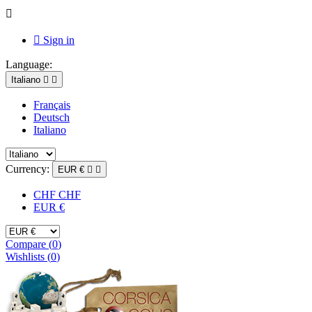


Sign in
Language:
Italiano


Français
Deutsch
Italiano
Currency:
EUR €


CHF CHF
EUR €
Compare (
0
)
Wishlists (
0
)