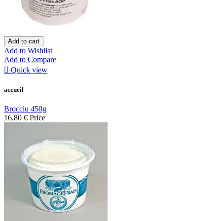
Add to cart
Add to Wishlist
Add to Compare

Quick view
accueil
Brocciu 450g
16,80 €
Price