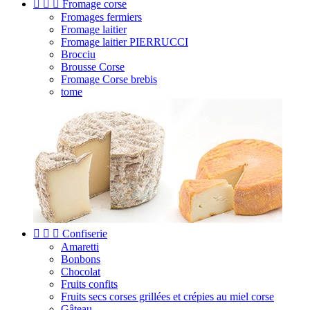



Fromage corse
Fromages fermiers
Fromage laitier
Fromage laitier PIERRUCCI
Brocciu
Brousse Corse
Fromage Corse brebis
tome



Confiserie
Amaretti
Bonbons
Chocolat
Fruits confits
Fruits secs corses grillées et crépies au miel corse
Gâteau