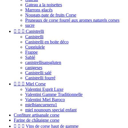
Gateau a la noisettes
Marrons glaçés
Nougats,pate de fruits Corse
Pruneaux de corse fourré aux aromes naturels corses
sucre



Canistrelli
Canistrelli
Canistrelli en boite déco
Cuggiulele
Frappe
Sablé
canistrellisansgluten
canigeses
Canistrelli salé
Canistrelli fourré



Miel Corse
Valentini Esprit Luxe
Valentini Gamme Traditionnelle
Valentini Miel Baroco
mielbiancueneru1
miel nounours special enfant
Confiture artisanale corse
Farine de châtaigne corse



Vins de corse haut de gamme