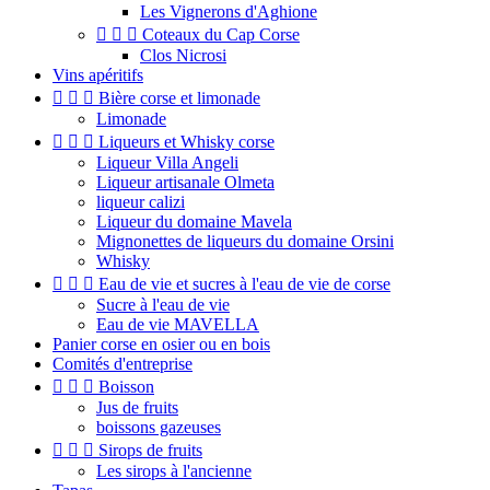
Les Vignerons d'Aghione



Coteaux du Cap Corse
Clos Nicrosi
Vins apéritifs



Bière corse et limonade
Limonade



Liqueurs et Whisky corse
Liqueur Villa Angeli
Liqueur artisanale Olmeta
liqueur calizi
Liqueur du domaine Mavela
Mignonettes de liqueurs du domaine Orsini
Whisky



Eau de vie et sucres à l'eau de vie de corse
Sucre à l'eau de vie
Eau de vie MAVELLA
Panier corse en osier ou en bois
Comités d'entreprise



Boisson
Jus de fruits
boissons gazeuses



Sirops de fruits
Les sirops à l'ancienne