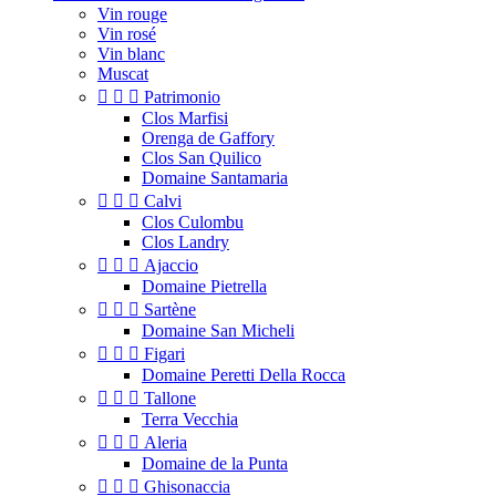
Vin rouge
Vin rosé
Vin blanc
Muscat



Patrimonio
Clos Marfisi
Orenga de Gaffory
Clos San Quilico
Domaine Santamaria



Calvi
Clos Culombu
Clos Landry



Ajaccio
Domaine Pietrella



Sartène
Domaine San Micheli



Figari
Domaine Peretti Della Rocca



Tallone
Terra Vecchia



Aleria
Domaine de la Punta



Ghisonaccia