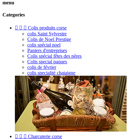
menu
Categories



Colis produits corse
colis Saint Sylvestre
Colis de Noel Prestige
colis spécial noel
Paniers d'entreprises
Colis spécial fêtes des pères
Colis special paques
colis de février
colis specialité chataigne



Charcuterie corse