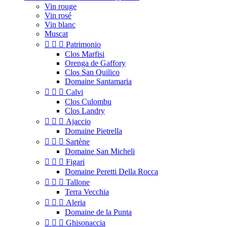
Vin rouge
Vin rosé
Vin blanc
Muscat



Patrimonio
Clos Marfisi
Orenga de Gaffory
Clos San Quilico
Domaine Santamaria



Calvi
Clos Culombu
Clos Landry



Ajaccio
Domaine Pietrella



Sartène
Domaine San Micheli



Figari
Domaine Peretti Della Rocca



Tallone
Terra Vecchia



Aleria
Domaine de la Punta



Ghisonaccia