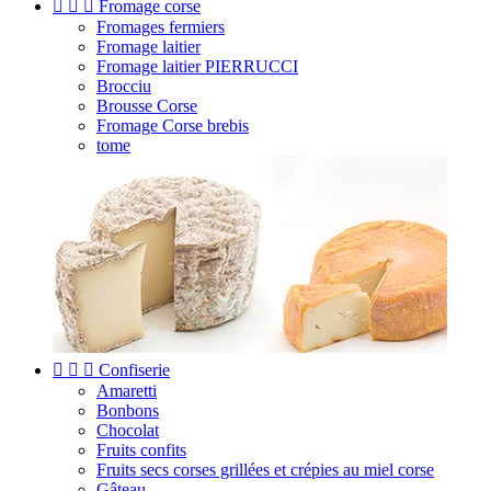



Fromage corse
Fromages fermiers
Fromage laitier
Fromage laitier PIERRUCCI
Brocciu
Brousse Corse
Fromage Corse brebis
tome



Confiserie
Amaretti
Bonbons
Chocolat
Fruits confits
Fruits secs corses grillées et crépies au miel corse
Gâteau