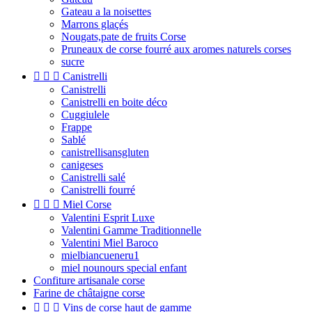
Gateau a la noisettes
Marrons glaçés
Nougats,pate de fruits Corse
Pruneaux de corse fourré aux aromes naturels corses
sucre



Canistrelli
Canistrelli
Canistrelli en boite déco
Cuggiulele
Frappe
Sablé
canistrellisansgluten
canigeses
Canistrelli salé
Canistrelli fourré



Miel Corse
Valentini Esprit Luxe
Valentini Gamme Traditionnelle
Valentini Miel Baroco
mielbiancueneru1
miel nounours special enfant
Confiture artisanale corse
Farine de châtaigne corse



Vins de corse haut de gamme