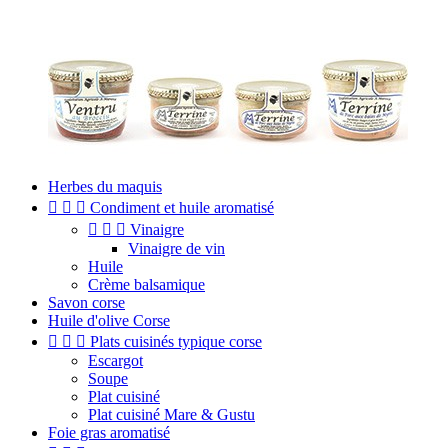
Herbes du maquis



Condiment et huile aromatisé



Vinaigre
Vinaigre de vin
Huile
Crème balsamique
Savon corse
Huile d'olive Corse



Plats cuisinés typique corse
Escargot
Soupe
Plat cuisiné
Plat cuisiné Mare & Gustu
Foie gras aromatisé