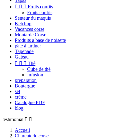
Tapas



Fruits confits
Fruits confits
Senteur du maquis
Ketchup
Vacances corse
Moutarde Corse
Produits a base de noisette
pâte à tartiner
Tapenade
Gateau



Thé
Cube de thé
Infusion
preparation
Boutargue
sel
crème
Catalogue PDF
blog
testimonial


Accueil
Charcuterie corse