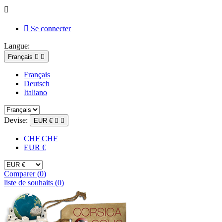


Se connecter
Langue:
Français


Français
Deutsch
Italiano
Devise:
EUR €


CHF CHF
EUR €
Comparer (
0
)
liste de souhaits (
0
)