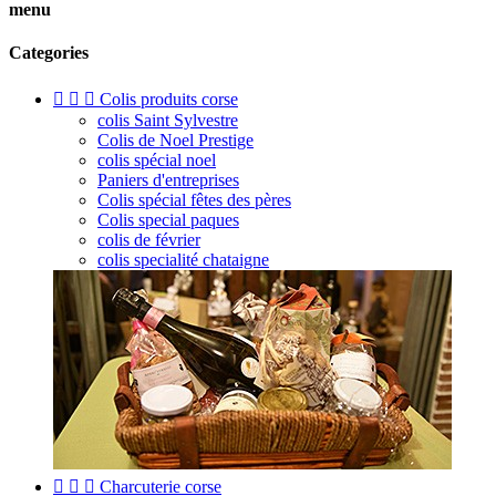
menu
Categories



Colis produits corse
colis Saint Sylvestre
Colis de Noel Prestige
colis spécial noel
Paniers d'entreprises
Colis spécial fêtes des pères
Colis special paques
colis de février
colis specialité chataigne



Charcuterie corse