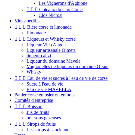
Les Vignerons d'Aghione



Coteaux du Cap Corse
Clos Nicrosi
Vins apéritifs



Bière corse et limonade
Limonade



Liqueurs et Whisky corse
Liqueur Villa Angeli
Liqueur artisanale Olmeta
liqueur calizi
Liqueur du domaine Mavela
Mignonettes de liqueurs du domaine Orsini
Whisky



Eau de vie et sucres à l'eau de vie de corse
Sucre à l'eau de vie
Eau de vie MAVELLA
Panier corse en osier ou en bois
Comités d'entreprise



Boisson
Jus de fruits
boissons gazeuses



Sirops de fruits
Les sirops à l'ancienne