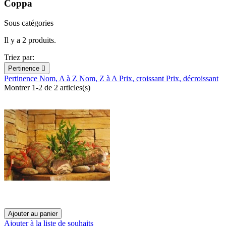
Coppa
Sous catégories
Il y a 2 produits.
Triez par:
Pertinence

Pertinence
Nom, A à Z
Nom, Z à A
Prix, croissant
Prix, décroissant
Montrer 1-2 de 2 articles(s)
Ajouter au panier
Ajouter à la liste de souhaits