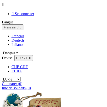


Se connecter
Langue:
Français


Français
Deutsch
Italiano
Devise:
EUR €


CHF CHF
EUR €
Comparer (
0
)
liste de souhaits (
0
)