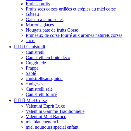
Fruits confits
Fruits secs corses grillées et crépies au miel corse
Gâteau
Gateau a la noisettes
Marrons glaçés
Nougats,pate de fruits Corse
Pruneaux de corse fourré aux aromes naturels corses
sucre



Canistrelli
Canistrelli
Canistrelli en boite déco
Cuggiulele
Frappe
Sablé
canistrellisansgluten
canigeses
Canistrelli salé
Canistrelli fourré



Miel Corse
Valentini Esprit Luxe
Valentini Gamme Traditionnelle
Valentini Miel Baroco
mielbiancueneru1
miel nounours special enfant