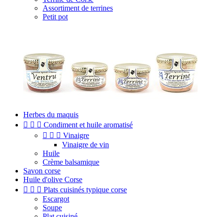
Assortiment de terrines
Petit pot
Herbes du maquis



Condiment et huile aromatisé



Vinaigre
Vinaigre de vin
Huile
Crème balsamique
Savon corse
Huile d'olive Corse



Plats cuisinés typique corse
Escargot
Soupe
Plat cuisiné