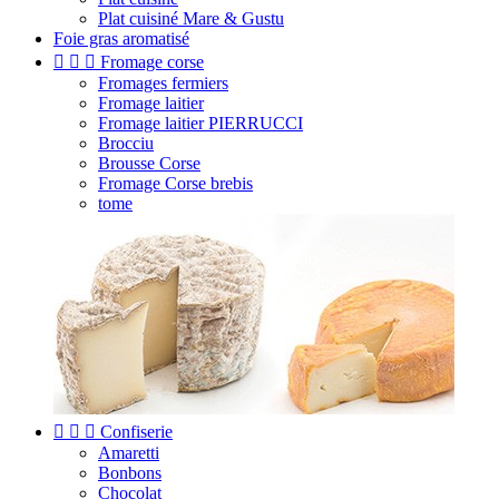
Plat cuisiné Mare & Gustu
Foie gras aromatisé



Fromage corse
Fromages fermiers
Fromage laitier
Fromage laitier PIERRUCCI
Brocciu
Brousse Corse
Fromage Corse brebis
tome



Confiserie
Amaretti
Bonbons
Chocolat