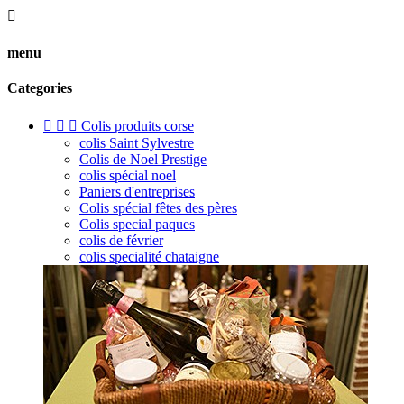

menu
Categories



Colis produits corse
colis Saint Sylvestre
Colis de Noel Prestige
colis spécial noel
Paniers d'entreprises
Colis spécial fêtes des pères
Colis special paques
colis de février
colis specialité chataigne