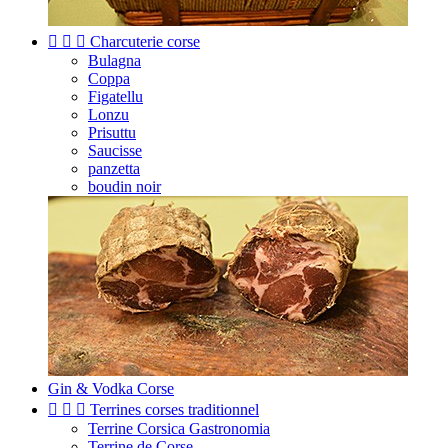



Charcuterie corse
Bulagna
Coppa
Figatellu
Lonzu
Prisuttu
Saucisse
panzetta
boudin noir
Gin & Vodka Corse



Terrines corses traditionnel
Terrine Corsica Gastronomia
Terrine de Corse