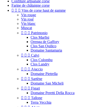
Confiture artisanale corse
Farine de châtaigne corse



Vins de corse haut de gamme
Vin rouge
Vin rosé
Vin blanc
Muscat



Patrimonio
Clos Marfisi
Orenga de Gaffory
Clos San Quilico
Domaine Santamaria



Calvi
Clos Culombu
Clos Landry



Ajaccio
Domaine Pietrella



Sartène
Domaine San Micheli



Figari
Domaine Peretti Della Rocca



Tallone
Terra Vecchia