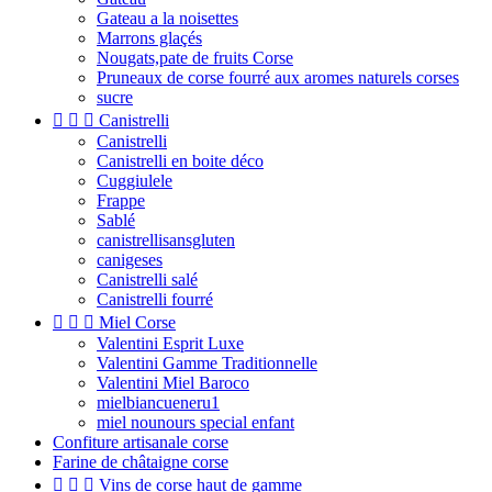
Gateau a la noisettes
Marrons glaçés
Nougats,pate de fruits Corse
Pruneaux de corse fourré aux aromes naturels corses
sucre



Canistrelli
Canistrelli
Canistrelli en boite déco
Cuggiulele
Frappe
Sablé
canistrellisansgluten
canigeses
Canistrelli salé
Canistrelli fourré



Miel Corse
Valentini Esprit Luxe
Valentini Gamme Traditionnelle
Valentini Miel Baroco
mielbiancueneru1
miel nounours special enfant
Confiture artisanale corse
Farine de châtaigne corse



Vins de corse haut de gamme