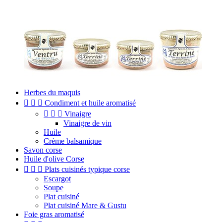
Herbes du maquis



Condiment et huile aromatisé



Vinaigre
Vinaigre de vin
Huile
Crème balsamique
Savon corse
Huile d'olive Corse



Plats cuisinés typique corse
Escargot
Soupe
Plat cuisiné
Plat cuisiné Mare & Gustu
Foie gras aromatisé