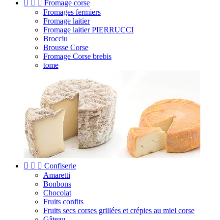



Fromage corse
Fromages fermiers
Fromage laitier
Fromage laitier PIERRUCCI
Brocciu
Brousse Corse
Fromage Corse brebis
tome



Confiserie
Amaretti
Bonbons
Chocolat
Fruits confits
Fruits secs corses grillées et crépies au miel corse
Gâteau