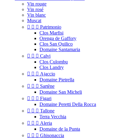
Vin rouge
Vin rosé
Vin blanc
Muscat



Patrimonio
Clos Marfisi
Orenga de Gaffory
Clos San Quilico
Domaine Santamaria



Calvi
Clos Culombu
Clos Landry



Ajaccio
Domaine Pietrella



Sartène
Domaine San Micheli



Figari
Domaine Peretti Della Rocca



Tallone
Terra Vecchia



Aleria
Domaine de la Punta



Ghisonaccia