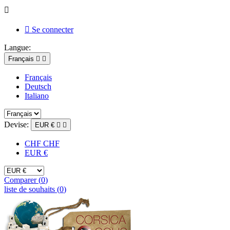


Se connecter
Langue:
Français


Français
Deutsch
Italiano
Devise:
EUR €


CHF CHF
EUR €
Comparer (
0
)
liste de souhaits (
0
)