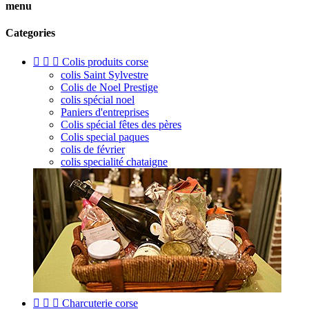
menu
Categories



Colis produits corse
colis Saint Sylvestre
Colis de Noel Prestige
colis spécial noel
Paniers d'entreprises
Colis spécial fêtes des pères
Colis special paques
colis de février
colis specialité chataigne



Charcuterie corse