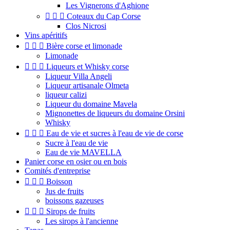
Les Vignerons d'Aghione



Coteaux du Cap Corse
Clos Nicrosi
Vins apéritifs



Bière corse et limonade
Limonade



Liqueurs et Whisky corse
Liqueur Villa Angeli
Liqueur artisanale Olmeta
liqueur calizi
Liqueur du domaine Mavela
Mignonettes de liqueurs du domaine Orsini
Whisky



Eau de vie et sucres à l'eau de vie de corse
Sucre à l'eau de vie
Eau de vie MAVELLA
Panier corse en osier ou en bois
Comités d'entreprise



Boisson
Jus de fruits
boissons gazeuses



Sirops de fruits
Les sirops à l'ancienne