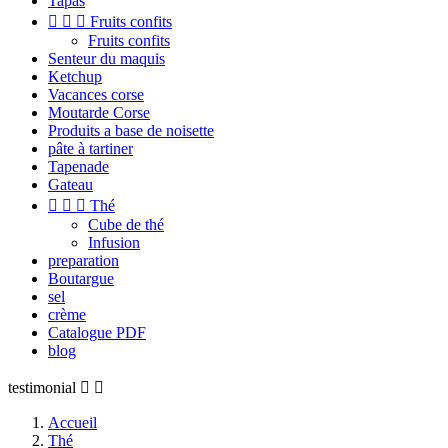
Tapas



Fruits confits
Fruits confits
Senteur du maquis
Ketchup
Vacances corse
Moutarde Corse
Produits a base de noisette
pâte à tartiner
Tapenade
Gateau



Thé
Cube de thé
Infusion
preparation
Boutargue
sel
crème
Catalogue PDF
blog
testimonial


Accueil
Thé