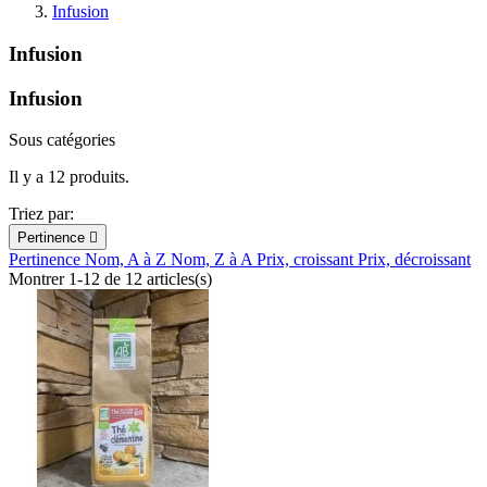
Infusion
Infusion
Infusion
Sous catégories
Il y a 12 produits.
Triez par:
Pertinence

Pertinence
Nom, A à Z
Nom, Z à A
Prix, croissant
Prix, décroissant
Montrer 1-12 de 12 articles(s)