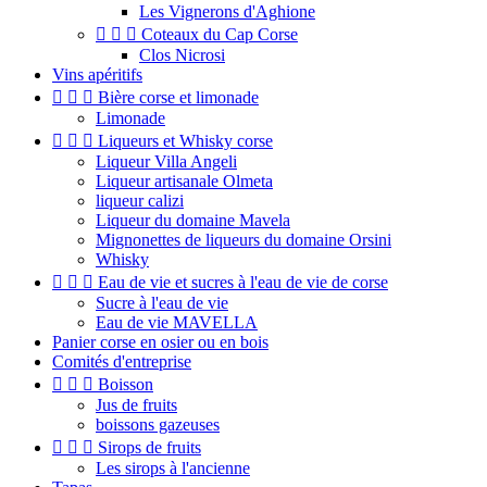
Les Vignerons d'Aghione



Coteaux du Cap Corse
Clos Nicrosi
Vins apéritifs



Bière corse et limonade
Limonade



Liqueurs et Whisky corse
Liqueur Villa Angeli
Liqueur artisanale Olmeta
liqueur calizi
Liqueur du domaine Mavela
Mignonettes de liqueurs du domaine Orsini
Whisky



Eau de vie et sucres à l'eau de vie de corse
Sucre à l'eau de vie
Eau de vie MAVELLA
Panier corse en osier ou en bois
Comités d'entreprise



Boisson
Jus de fruits
boissons gazeuses



Sirops de fruits
Les sirops à l'ancienne