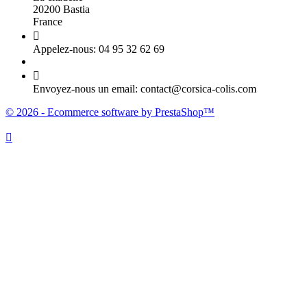
20200 Bastia
France

Appelez-nous:
04 95 32 62 69

Envoyez-nous un email:
contact@corsica-colis.com
© 2026 - Ecommerce software by PrestaShop™
