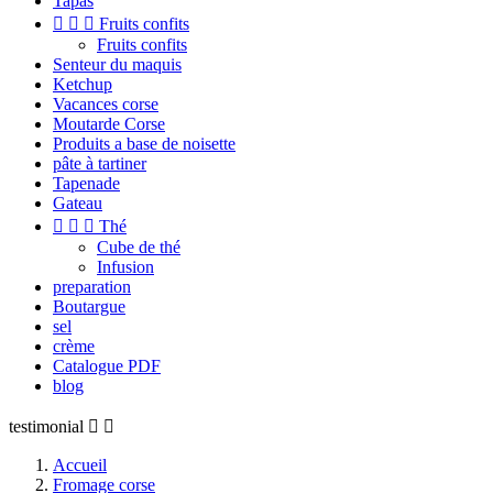
Tapas



Fruits confits
Fruits confits
Senteur du maquis
Ketchup
Vacances corse
Moutarde Corse
Produits a base de noisette
pâte à tartiner
Tapenade
Gateau



Thé
Cube de thé
Infusion
preparation
Boutargue
sel
crème
Catalogue PDF
blog
testimonial


Accueil
Fromage corse