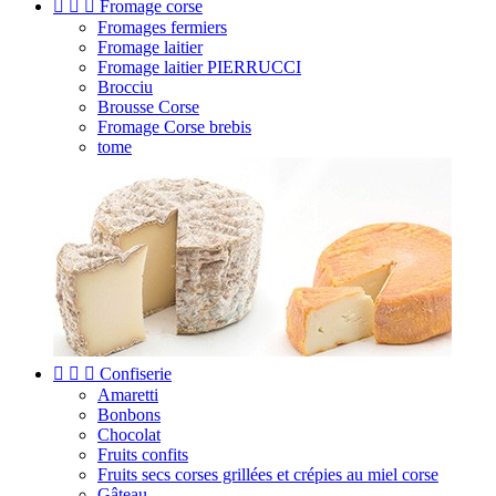



Fromage corse
Fromages fermiers
Fromage laitier
Fromage laitier PIERRUCCI
Brocciu
Brousse Corse
Fromage Corse brebis
tome



Confiserie
Amaretti
Bonbons
Chocolat
Fruits confits
Fruits secs corses grillées et crépies au miel corse
Gâteau