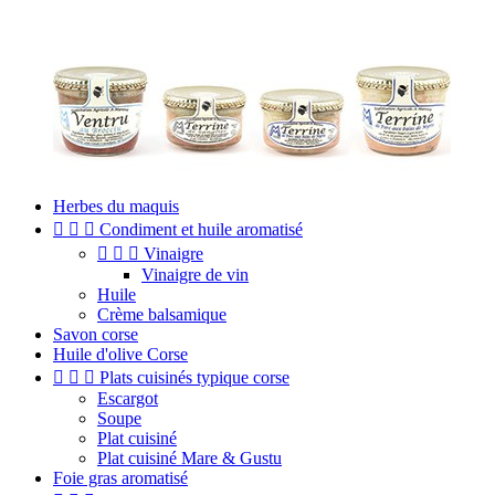
Herbes du maquis



Condiment et huile aromatisé



Vinaigre
Vinaigre de vin
Huile
Crème balsamique
Savon corse
Huile d'olive Corse



Plats cuisinés typique corse
Escargot
Soupe
Plat cuisiné
Plat cuisiné Mare & Gustu
Foie gras aromatisé