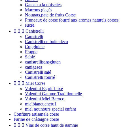
Gateau a la noisettes
Marrons glaçés
Nougats,pate de fruits Corse
Pruneaux de corse fourré aux aromes naturels corses
sucre



Canistrelli
Canistrelli
Canistrelli en boite déco
Cuggiulele
Frappe
Sablé
canistrellisansgluten
canigeses
Canistrelli salé
Canistrelli fourré



Miel Corse
Valentini Esprit Luxe
Valentini Gamme Traditionnelle
Valentini Miel Baroco
mielbiancueneru1
miel nounours special enfant
Confiture artisanale corse
Farine de châtaigne corse



Vins de corse haut de gamme