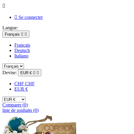


Se connecter
Langue:
Français


Français
Deutsch
Italiano
Devise:
EUR €


CHF CHF
EUR €
Comparer (
0
)
liste de souhaits (
0
)