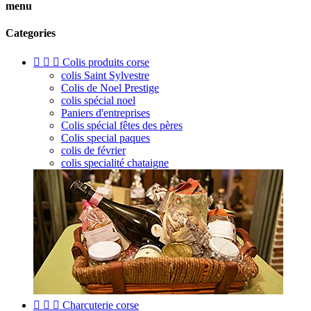
menu
Categories



Colis produits corse
colis Saint Sylvestre
Colis de Noel Prestige
colis spécial noel
Paniers d'entreprises
Colis spécial fêtes des pères
Colis special paques
colis de février
colis specialité chataigne



Charcuterie corse