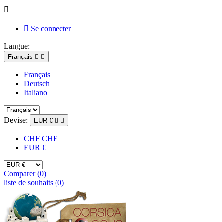


Se connecter
Langue:
Français


Français
Deutsch
Italiano
Devise:
EUR €


CHF CHF
EUR €
Comparer (
0
)
liste de souhaits (
0
)