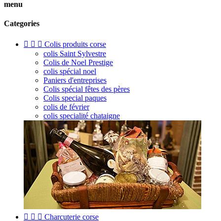
menu
Categories



Colis produits corse
colis Saint Sylvestre
Colis de Noel Prestige
colis spécial noel
Paniers d'entreprises
Colis spécial fêtes des pères
Colis special paques
colis de février
colis specialité chataigne



Charcuterie corse