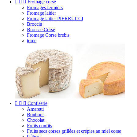



Fromage corse
Fromages fermiers
Fromage laitier
Fromage laitier PIERRUCCI
Brocciu
Brousse Corse
Fromage Corse brebis
tome



Confiserie
Amaretti
Bonbons
Chocolat
Fruits confits
Fruits secs corses grillées et crépies au miel corse
Gâteau