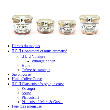
Herbes du maquis



Condiment et huile aromatisé



Vinaigre
Vinaigre de vin
Huile
Crème balsamique
Savon corse
Huile d'olive Corse



Plats cuisinés typique corse
Escargot
Soupe
Plat cuisiné
Plat cuisiné Mare & Gustu
Foie gras aromatisé