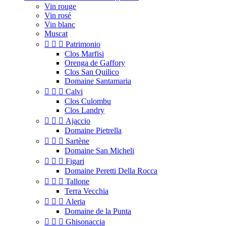
Vin rouge
Vin rosé
Vin blanc
Muscat



Patrimonio
Clos Marfisi
Orenga de Gaffory
Clos San Quilico
Domaine Santamaria



Calvi
Clos Culombu
Clos Landry



Ajaccio
Domaine Pietrella



Sartène
Domaine San Micheli



Figari
Domaine Peretti Della Rocca



Tallone
Terra Vecchia



Aleria
Domaine de la Punta



Ghisonaccia