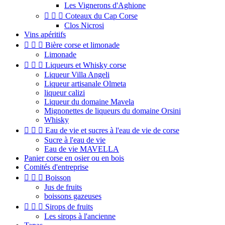
Les Vignerons d'Aghione



Coteaux du Cap Corse
Clos Nicrosi
Vins apéritifs



Bière corse et limonade
Limonade



Liqueurs et Whisky corse
Liqueur Villa Angeli
Liqueur artisanale Olmeta
liqueur calizi
Liqueur du domaine Mavela
Mignonettes de liqueurs du domaine Orsini
Whisky



Eau de vie et sucres à l'eau de vie de corse
Sucre à l'eau de vie
Eau de vie MAVELLA
Panier corse en osier ou en bois
Comités d'entreprise



Boisson
Jus de fruits
boissons gazeuses



Sirops de fruits
Les sirops à l'ancienne