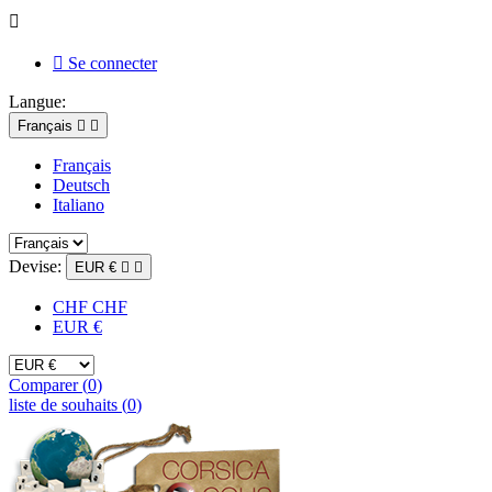


Se connecter
Langue:
Français


Français
Deutsch
Italiano
Devise:
EUR €


CHF CHF
EUR €
Comparer (
0
)
liste de souhaits (
0
)