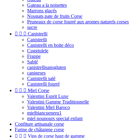
Gateau a la noisettes
Marrons glaçés
Nougats,pate de fruits Corse
Pruneaux de corse fourré aux aromes naturels corses
sucre



Canistrelli
Canistrelli
Canistrelli en boite déco
Cuggiulele
Frappe
Sablé
canistrellisansgluten
canigeses
Canistrelli salé
Canistrelli fourré



Miel Corse
Valentini Esprit Luxe
Valentini Gamme Traditionnelle
Valentini Miel Baroco
mielbiancueneru1
miel nounours special enfant
Confiture artisanale corse
Farine de châtaigne corse



Vins de corse haut de gamme