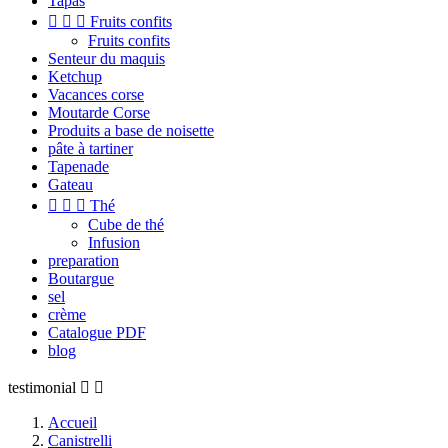
Tapas



Fruits confits
Fruits confits
Senteur du maquis
Ketchup
Vacances corse
Moutarde Corse
Produits a base de noisette
pâte à tartiner
Tapenade
Gateau



Thé
Cube de thé
Infusion
preparation
Boutargue
sel
crème
Catalogue PDF
blog
testimonial


Accueil
Canistrelli