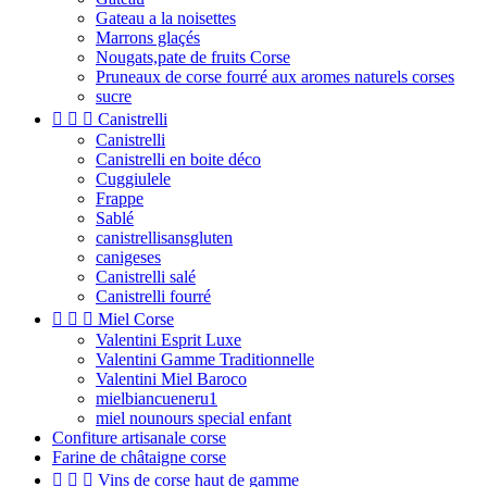
Gateau a la noisettes
Marrons glaçés
Nougats,pate de fruits Corse
Pruneaux de corse fourré aux aromes naturels corses
sucre



Canistrelli
Canistrelli
Canistrelli en boite déco
Cuggiulele
Frappe
Sablé
canistrellisansgluten
canigeses
Canistrelli salé
Canistrelli fourré



Miel Corse
Valentini Esprit Luxe
Valentini Gamme Traditionnelle
Valentini Miel Baroco
mielbiancueneru1
miel nounours special enfant
Confiture artisanale corse
Farine de châtaigne corse



Vins de corse haut de gamme