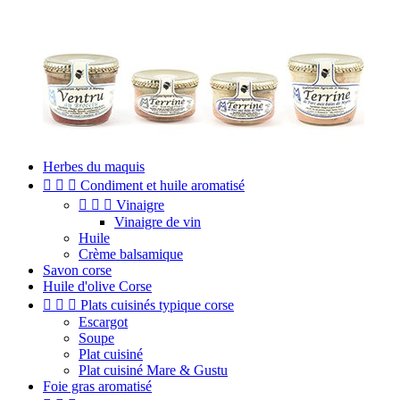
Herbes du maquis



Condiment et huile aromatisé



Vinaigre
Vinaigre de vin
Huile
Crème balsamique
Savon corse
Huile d'olive Corse



Plats cuisinés typique corse
Escargot
Soupe
Plat cuisiné
Plat cuisiné Mare & Gustu
Foie gras aromatisé