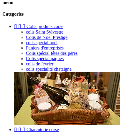
menu
Categories



Colis produits corse
colis Saint Sylvestre
Colis de Noel Prestige
colis spécial noel
Paniers d'entreprises
Colis spécial fêtes des pères
Colis special paques
colis de février
colis specialité chataigne



Charcuterie corse