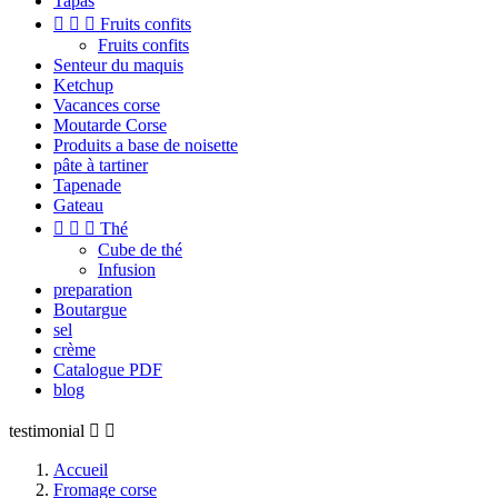
Tapas



Fruits confits
Fruits confits
Senteur du maquis
Ketchup
Vacances corse
Moutarde Corse
Produits a base de noisette
pâte à tartiner
Tapenade
Gateau



Thé
Cube de thé
Infusion
preparation
Boutargue
sel
crème
Catalogue PDF
blog
testimonial


Accueil
Fromage corse