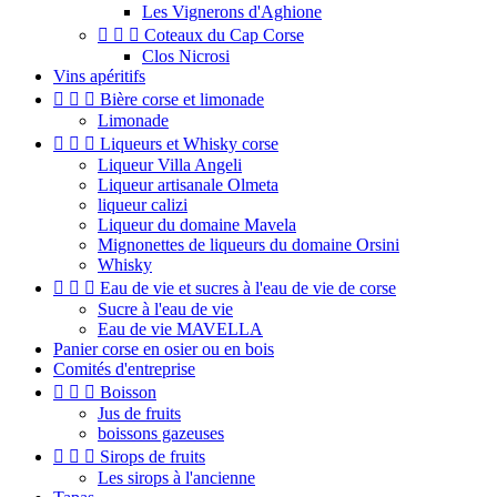
Les Vignerons d'Aghione



Coteaux du Cap Corse
Clos Nicrosi
Vins apéritifs



Bière corse et limonade
Limonade



Liqueurs et Whisky corse
Liqueur Villa Angeli
Liqueur artisanale Olmeta
liqueur calizi
Liqueur du domaine Mavela
Mignonettes de liqueurs du domaine Orsini
Whisky



Eau de vie et sucres à l'eau de vie de corse
Sucre à l'eau de vie
Eau de vie MAVELLA
Panier corse en osier ou en bois
Comités d'entreprise



Boisson
Jus de fruits
boissons gazeuses



Sirops de fruits
Les sirops à l'ancienne