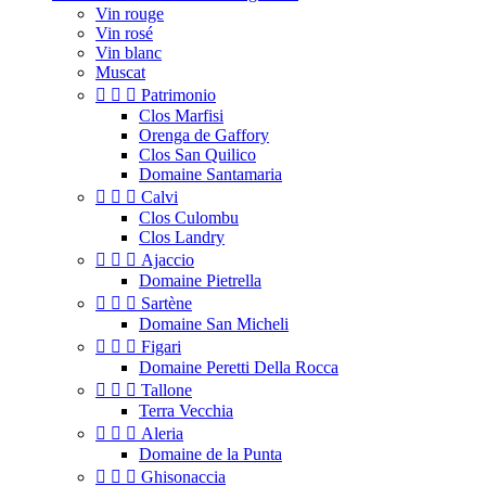
Vin rouge
Vin rosé
Vin blanc
Muscat



Patrimonio
Clos Marfisi
Orenga de Gaffory
Clos San Quilico
Domaine Santamaria



Calvi
Clos Culombu
Clos Landry



Ajaccio
Domaine Pietrella



Sartène
Domaine San Micheli



Figari
Domaine Peretti Della Rocca



Tallone
Terra Vecchia



Aleria
Domaine de la Punta



Ghisonaccia