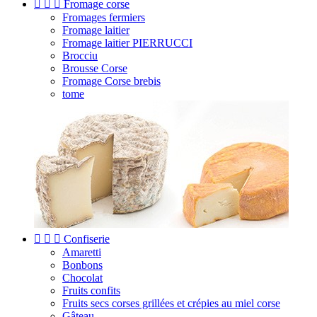



Fromage corse
Fromages fermiers
Fromage laitier
Fromage laitier PIERRUCCI
Brocciu
Brousse Corse
Fromage Corse brebis
tome



Confiserie
Amaretti
Bonbons
Chocolat
Fruits confits
Fruits secs corses grillées et crépies au miel corse
Gâteau