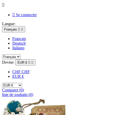


Se connecter
Langue:
Français


Français
Deutsch
Italiano
Devise:
EUR €


CHF CHF
EUR €
Comparer (
0
)
liste de souhaits (
0
)