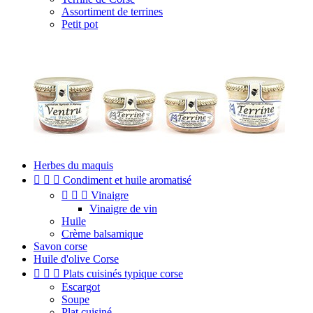
Assortiment de terrines
Petit pot
Herbes du maquis



Condiment et huile aromatisé



Vinaigre
Vinaigre de vin
Huile
Crème balsamique
Savon corse
Huile d'olive Corse



Plats cuisinés typique corse
Escargot
Soupe
Plat cuisiné