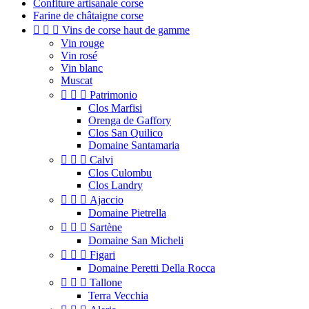
Confiture artisanale corse
Farine de châtaigne corse



Vins de corse haut de gamme
Vin rouge
Vin rosé
Vin blanc
Muscat



Patrimonio
Clos Marfisi
Orenga de Gaffory
Clos San Quilico
Domaine Santamaria



Calvi
Clos Culombu
Clos Landry



Ajaccio
Domaine Pietrella



Sartène
Domaine San Micheli



Figari
Domaine Peretti Della Rocca



Tallone
Terra Vecchia