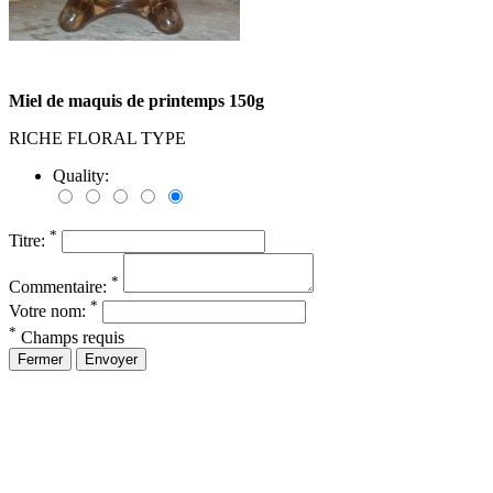
Miel de maquis de printemps 150g
RICHE FLORAL TYPE
Quality:
*
Titre:
*
Commentaire:
*
Votre nom:
*
Champs requis
Fermer
Envoyer