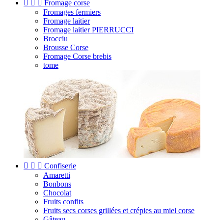



Fromage corse
Fromages fermiers
Fromage laitier
Fromage laitier PIERRUCCI
Brocciu
Brousse Corse
Fromage Corse brebis
tome



Confiserie
Amaretti
Bonbons
Chocolat
Fruits confits
Fruits secs corses grillées et crépies au miel corse
Gâteau