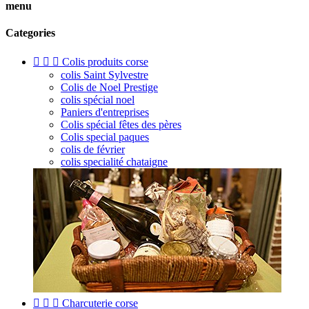
menu
Categories



Colis produits corse
colis Saint Sylvestre
Colis de Noel Prestige
colis spécial noel
Paniers d'entreprises
Colis spécial fêtes des pères
Colis special paques
colis de février
colis specialité chataigne



Charcuterie corse