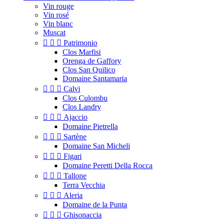
Vin rouge
Vin rosé
Vin blanc
Muscat



Patrimonio
Clos Marfisi
Orenga de Gaffory
Clos San Quilico
Domaine Santamaria



Calvi
Clos Culombu
Clos Landry



Ajaccio
Domaine Pietrella



Sartène
Domaine San Micheli



Figari
Domaine Peretti Della Rocca



Tallone
Terra Vecchia



Aleria
Domaine de la Punta



Ghisonaccia