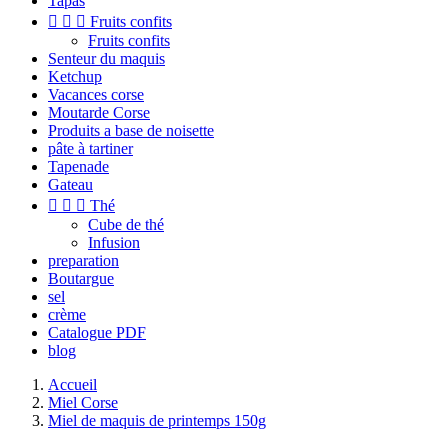
Tapas



Fruits confits
Fruits confits
Senteur du maquis
Ketchup
Vacances corse
Moutarde Corse
Produits a base de noisette
pâte à tartiner
Tapenade
Gateau



Thé
Cube de thé
Infusion
preparation
Boutargue
sel
crème
Catalogue PDF
blog
Accueil
Miel Corse
Miel de maquis de printemps 150g