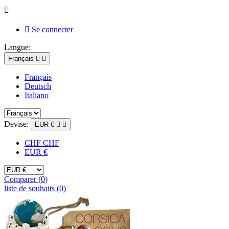


Se connecter
Langue:
Français


Français
Deutsch
Italiano
Devise:
EUR €


CHF CHF
EUR €
Comparer (
0
)
liste de souhaits (
0
)