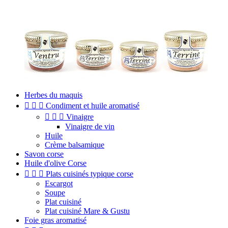
Herbes du maquis



Condiment et huile aromatisé



Vinaigre
Vinaigre de vin
Huile
Crème balsamique
Savon corse
Huile d'olive Corse



Plats cuisinés typique corse
Escargot
Soupe
Plat cuisiné
Plat cuisiné Mare & Gustu
Foie gras aromatisé