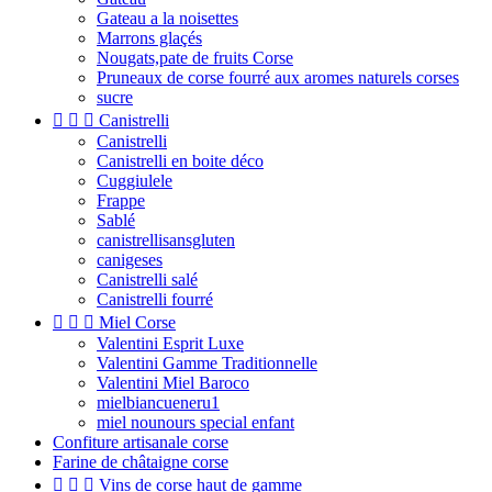
Gateau a la noisettes
Marrons glaçés
Nougats,pate de fruits Corse
Pruneaux de corse fourré aux aromes naturels corses
sucre



Canistrelli
Canistrelli
Canistrelli en boite déco
Cuggiulele
Frappe
Sablé
canistrellisansgluten
canigeses
Canistrelli salé
Canistrelli fourré



Miel Corse
Valentini Esprit Luxe
Valentini Gamme Traditionnelle
Valentini Miel Baroco
mielbiancueneru1
miel nounours special enfant
Confiture artisanale corse
Farine de châtaigne corse



Vins de corse haut de gamme