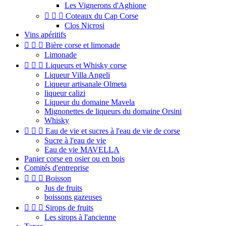
Les Vignerons d'Aghione



Coteaux du Cap Corse
Clos Nicrosi
Vins apéritifs



Bière corse et limonade
Limonade



Liqueurs et Whisky corse
Liqueur Villa Angeli
Liqueur artisanale Olmeta
liqueur calizi
Liqueur du domaine Mavela
Mignonettes de liqueurs du domaine Orsini
Whisky



Eau de vie et sucres à l'eau de vie de corse
Sucre à l'eau de vie
Eau de vie MAVELLA
Panier corse en osier ou en bois
Comités d'entreprise



Boisson
Jus de fruits
boissons gazeuses



Sirops de fruits
Les sirops à l'ancienne