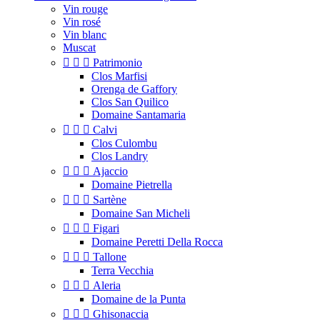
Vin rouge
Vin rosé
Vin blanc
Muscat



Patrimonio
Clos Marfisi
Orenga de Gaffory
Clos San Quilico
Domaine Santamaria



Calvi
Clos Culombu
Clos Landry



Ajaccio
Domaine Pietrella



Sartène
Domaine San Micheli



Figari
Domaine Peretti Della Rocca



Tallone
Terra Vecchia



Aleria
Domaine de la Punta



Ghisonaccia