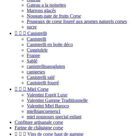
Gateau a la noisettes
Marrons glaçés
Nougats,pate de fruits Corse
Pruneaux de corse fourré aux aromes naturels corses
sucre



Canistrelli
Canistrelli
Canistrelli en boite déco
Cuggiulele
Frappe
Sablé
canistrellisansgluten
canigeses
Canistrelli salé
Canistrelli fourré



Miel Corse
Valentini Esprit Luxe
Valentini Gamme Traditionnelle
Valentini Miel Baroco
mielbiancueneru1
miel nounours special enfant
Confiture artisanale corse
Farine de châtaigne corse



Vins de corse haut de gamme