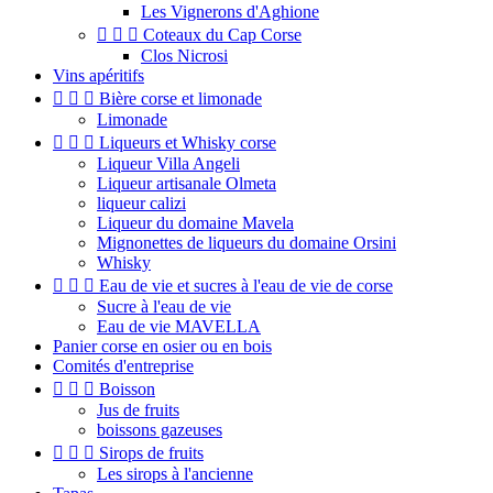
Les Vignerons d'Aghione



Coteaux du Cap Corse
Clos Nicrosi
Vins apéritifs



Bière corse et limonade
Limonade



Liqueurs et Whisky corse
Liqueur Villa Angeli
Liqueur artisanale Olmeta
liqueur calizi
Liqueur du domaine Mavela
Mignonettes de liqueurs du domaine Orsini
Whisky



Eau de vie et sucres à l'eau de vie de corse
Sucre à l'eau de vie
Eau de vie MAVELLA
Panier corse en osier ou en bois
Comités d'entreprise



Boisson
Jus de fruits
boissons gazeuses



Sirops de fruits
Les sirops à l'ancienne