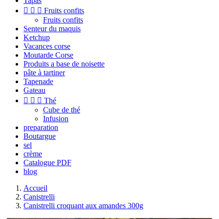
Tapas



Fruits confits
Fruits confits
Senteur du maquis
Ketchup
Vacances corse
Moutarde Corse
Produits a base de noisette
pâte à tartiner
Tapenade
Gateau



Thé
Cube de thé
Infusion
preparation
Boutargue
sel
crème
Catalogue PDF
blog
Accueil
Canistrelli
Canistrelli croquant aux amandes 300g