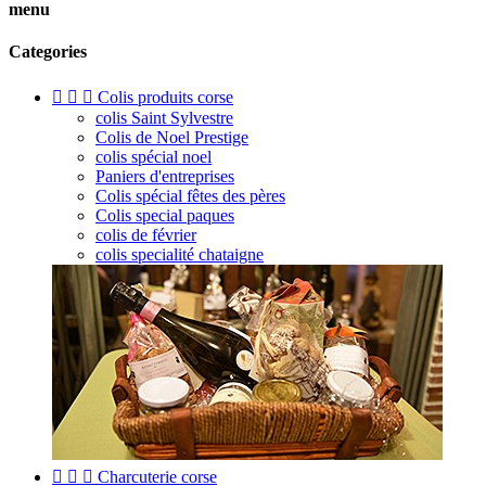
menu
Categories



Colis produits corse
colis Saint Sylvestre
Colis de Noel Prestige
colis spécial noel
Paniers d'entreprises
Colis spécial fêtes des pères
Colis special paques
colis de février
colis specialité chataigne



Charcuterie corse