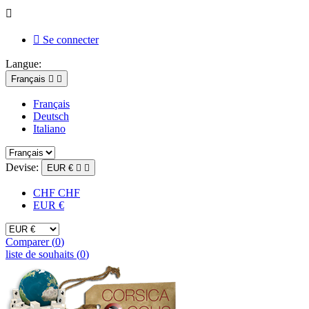


Se connecter
Langue:
Français


Français
Deutsch
Italiano
Devise:
EUR €


CHF CHF
EUR €
Comparer (
0
)
liste de souhaits (
0
)