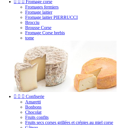



Fromage corse
Fromages fermiers
Fromage laitier
Fromage laitier PIERRUCCI
Brocciu
Brousse Corse
Fromage Corse brebis
tome



Confiserie
Amaretti
Bonbons
Chocolat
Fruits confits
Fruits secs corses grillées et crépies au miel corse
Gâteau