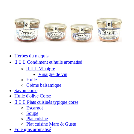
Herbes du maquis



Condiment et huile aromatisé



Vinaigre
Vinaigre de vin
Huile
Crème balsamique
Savon corse
Huile d'olive Corse



Plats cuisinés typique corse
Escargot
Soupe
Plat cuisiné
Plat cuisiné Mare & Gustu
Foie gras aromatisé