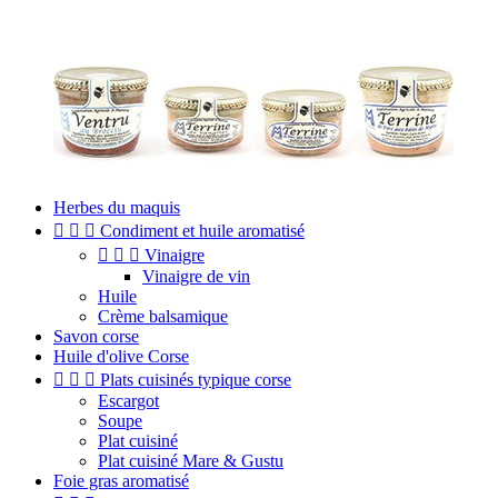
Herbes du maquis



Condiment et huile aromatisé



Vinaigre
Vinaigre de vin
Huile
Crème balsamique
Savon corse
Huile d'olive Corse



Plats cuisinés typique corse
Escargot
Soupe
Plat cuisiné
Plat cuisiné Mare & Gustu
Foie gras aromatisé