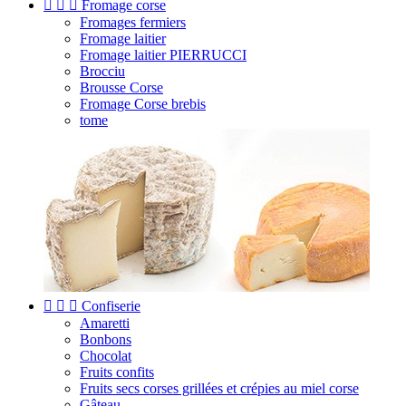



Fromage corse
Fromages fermiers
Fromage laitier
Fromage laitier PIERRUCCI
Brocciu
Brousse Corse
Fromage Corse brebis
tome



Confiserie
Amaretti
Bonbons
Chocolat
Fruits confits
Fruits secs corses grillées et crépies au miel corse
Gâteau