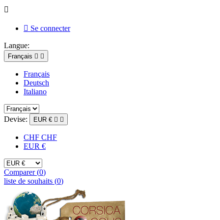


Se connecter
Langue:
Français


Français
Deutsch
Italiano
Devise:
EUR €


CHF CHF
EUR €
Comparer (
0
)
liste de souhaits (
0
)