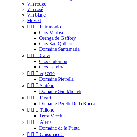
Vin rouge
Vin rosé
Vin blanc
Muscat



Patrimonio
Clos Marfisi
Orenga de Gaffory
Clos San Quilico
Domaine Santamaria



Calvi
Clos Culombu
Clos Landry



Ajaccio
Domaine Pietrella



Sartène
Domaine San Micheli



Figari
Domaine Peretti Della Rocca



Tallone
Terra Vecchia



Aleria
Domaine de la Punta



Ghisonaccia