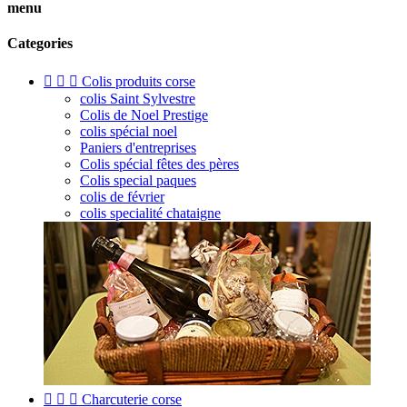
menu
Categories



Colis produits corse
colis Saint Sylvestre
Colis de Noel Prestige
colis spécial noel
Paniers d'entreprises
Colis spécial fêtes des pères
Colis special paques
colis de février
colis specialité chataigne



Charcuterie corse