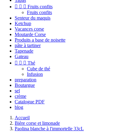
Tapas



Fruits confits
Fruits confits
Senteur du maquis
Ketchup
Vacances corse
Moutarde Corse
Produits a base de noisette
pâte à tartiner
Tapenade
Gateau



Thé
Cube de thé
Infusion
preparation
Boutargue
sel
crème
Catalogue PDF
blog
Accueil
Bière corse et limonade
Paolina blanche à l'immortelle 33cL