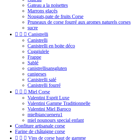
Gateau a la noisettes
Marrons glaçés
Nougats,pate de fruits Corse
Pruneaux de corse fourré aux aromes naturels corses
sucre



Canistrelli
Canistrelli
Canistrelli en boite déco
Cuggiulele
Frappe
Sablé
canistrellisansgluten
canigeses
Canistrelli salé
Canistrelli fourré



Miel Corse
Valentini Esprit Luxe
Valentini Gamme Traditionnelle
Valentini Miel Baroco
mielbiancueneru1
miel nounours special enfant
Confiture artisanale corse
Farine de châtaigne corse



Vins de corse haut de gamme