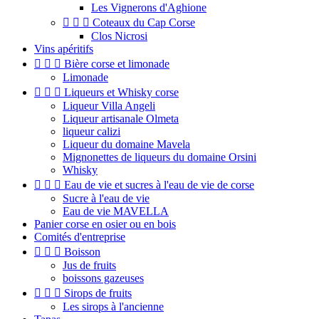
Les Vignerons d'Aghione



Coteaux du Cap Corse
Clos Nicrosi
Vins apéritifs



Bière corse et limonade
Limonade



Liqueurs et Whisky corse
Liqueur Villa Angeli
Liqueur artisanale Olmeta
liqueur calizi
Liqueur du domaine Mavela
Mignonettes de liqueurs du domaine Orsini
Whisky



Eau de vie et sucres à l'eau de vie de corse
Sucre à l'eau de vie
Eau de vie MAVELLA
Panier corse en osier ou en bois
Comités d'entreprise



Boisson
Jus de fruits
boissons gazeuses



Sirops de fruits
Les sirops à l'ancienne