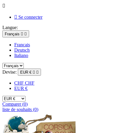


Se connecter
Langue:
Français


Français
Deutsch
Italiano
Devise:
EUR €


CHF CHF
EUR €
Comparer (
0
)
liste de souhaits (
0
)