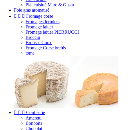
Plat cuisiné Mare & Gustu
Foie gras aromatisé



Fromage corse
Fromages fermiers
Fromage laitier
Fromage laitier PIERRUCCI
Brocciu
Brousse Corse
Fromage Corse brebis
tome



Confiserie
Amaretti
Bonbons
Chocolat