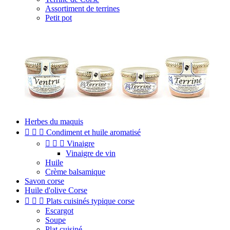
Assortiment de terrines
Petit pot
Herbes du maquis



Condiment et huile aromatisé



Vinaigre
Vinaigre de vin
Huile
Crème balsamique
Savon corse
Huile d'olive Corse



Plats cuisinés typique corse
Escargot
Soupe
Plat cuisiné