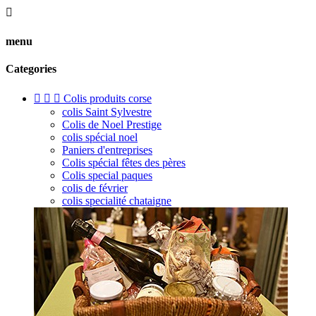

menu
Categories



Colis produits corse
colis Saint Sylvestre
Colis de Noel Prestige
colis spécial noel
Paniers d'entreprises
Colis spécial fêtes des pères
Colis special paques
colis de février
colis specialité chataigne