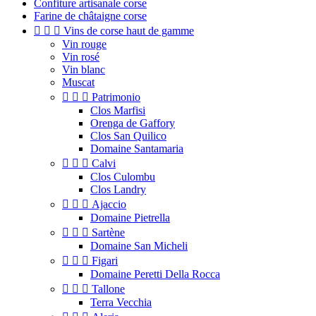
Confiture artisanale corse
Farine de châtaigne corse



Vins de corse haut de gamme
Vin rouge
Vin rosé
Vin blanc
Muscat



Patrimonio
Clos Marfisi
Orenga de Gaffory
Clos San Quilico
Domaine Santamaria



Calvi
Clos Culombu
Clos Landry



Ajaccio
Domaine Pietrella



Sartène
Domaine San Micheli



Figari
Domaine Peretti Della Rocca



Tallone
Terra Vecchia