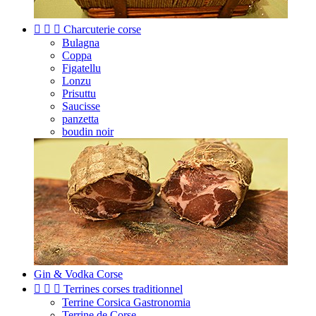



Charcuterie corse
Bulagna
Coppa
Figatellu
Lonzu
Prisuttu
Saucisse
panzetta
boudin noir
Gin & Vodka Corse



Terrines corses traditionnel
Terrine Corsica Gastronomia
Terrine de Corse