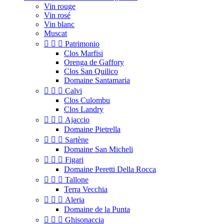
Vin rouge
Vin rosé
Vin blanc
Muscat



Patrimonio
Clos Marfisi
Orenga de Gaffory
Clos San Quilico
Domaine Santamaria



Calvi
Clos Culombu
Clos Landry



Ajaccio
Domaine Pietrella



Sartène
Domaine San Micheli



Figari
Domaine Peretti Della Rocca



Tallone
Terra Vecchia



Aleria
Domaine de la Punta



Ghisonaccia