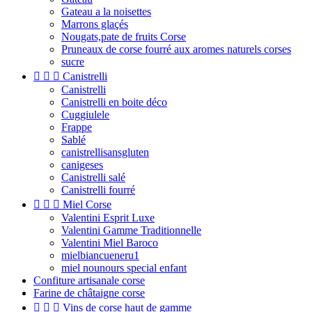
Gateau a la noisettes
Marrons glaçés
Nougats,pate de fruits Corse
Pruneaux de corse fourré aux aromes naturels corses
sucre



Canistrelli
Canistrelli
Canistrelli en boite déco
Cuggiulele
Frappe
Sablé
canistrellisansgluten
canigeses
Canistrelli salé
Canistrelli fourré



Miel Corse
Valentini Esprit Luxe
Valentini Gamme Traditionnelle
Valentini Miel Baroco
mielbiancueneru1
miel nounours special enfant
Confiture artisanale corse
Farine de châtaigne corse



Vins de corse haut de gamme