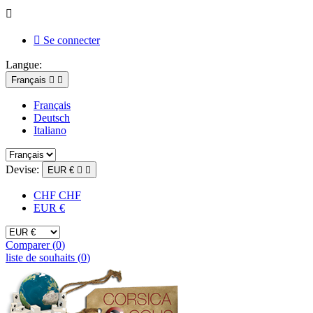


Se connecter
Langue:
Français


Français
Deutsch
Italiano
Devise:
EUR €


CHF CHF
EUR €
Comparer (
0
)
liste de souhaits (
0
)