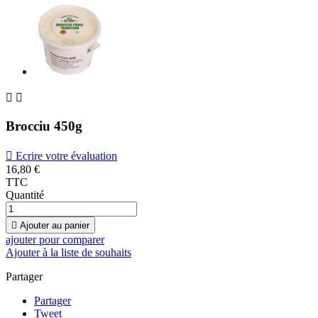


Brocciu 450g

Ecrire votre évaluation
16,80 €
TTC
Quantité

Ajouter au panier
ajouter pour comparer
Ajouter à la liste de souhaits
Partager
Partager
Tweet