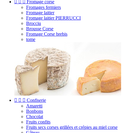



Fromage corse
Fromages fermiers
Fromage laitier
Fromage laitier PIERRUCCI
Brocciu
Brousse Corse
Fromage Corse brebis
tome



Confiserie
Amaretti
Bonbons
Chocolat
Fruits confits
Fruits secs corses grillées et crépies au miel corse
Gâteau