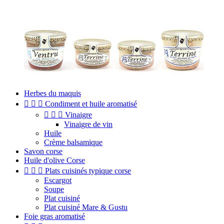
Herbes du maquis



Condiment et huile aromatisé



Vinaigre
Vinaigre de vin
Huile
Crème balsamique
Savon corse
Huile d'olive Corse



Plats cuisinés typique corse
Escargot
Soupe
Plat cuisiné
Plat cuisiné Mare & Gustu
Foie gras aromatisé