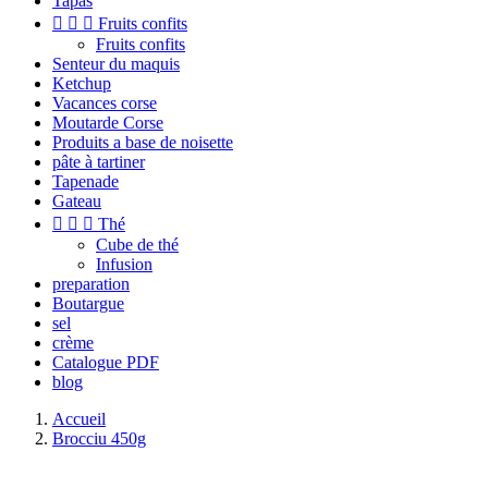
Tapas



Fruits confits
Fruits confits
Senteur du maquis
Ketchup
Vacances corse
Moutarde Corse
Produits a base de noisette
pâte à tartiner
Tapenade
Gateau



Thé
Cube de thé
Infusion
preparation
Boutargue
sel
crème
Catalogue PDF
blog
Accueil
Brocciu 450g