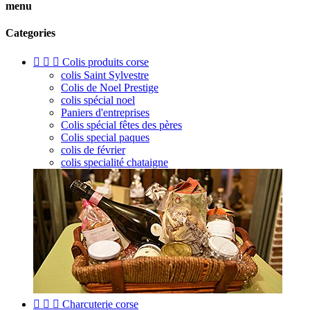
menu
Categories



Colis produits corse
colis Saint Sylvestre
Colis de Noel Prestige
colis spécial noel
Paniers d'entreprises
Colis spécial fêtes des pères
Colis special paques
colis de février
colis specialité chataigne



Charcuterie corse