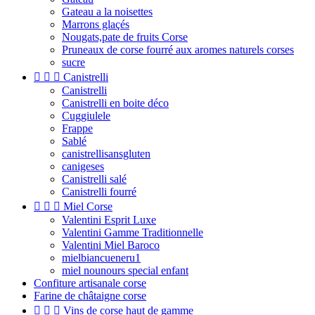
Gateau a la noisettes
Marrons glaçés
Nougats,pate de fruits Corse
Pruneaux de corse fourré aux aromes naturels corses
sucre



Canistrelli
Canistrelli
Canistrelli en boite déco
Cuggiulele
Frappe
Sablé
canistrellisansgluten
canigeses
Canistrelli salé
Canistrelli fourré



Miel Corse
Valentini Esprit Luxe
Valentini Gamme Traditionnelle
Valentini Miel Baroco
mielbiancueneru1
miel nounours special enfant
Confiture artisanale corse
Farine de châtaigne corse



Vins de corse haut de gamme