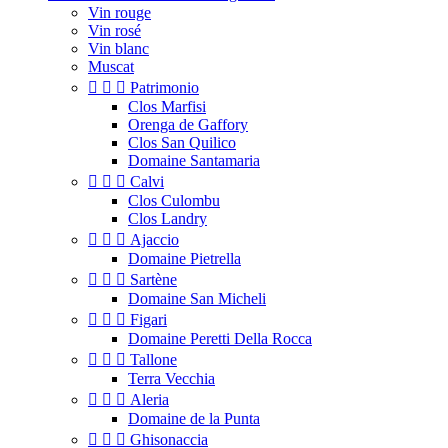
Vin rouge
Vin rosé
Vin blanc
Muscat



Patrimonio
Clos Marfisi
Orenga de Gaffory
Clos San Quilico
Domaine Santamaria



Calvi
Clos Culombu
Clos Landry



Ajaccio
Domaine Pietrella



Sartène
Domaine San Micheli



Figari
Domaine Peretti Della Rocca



Tallone
Terra Vecchia



Aleria
Domaine de la Punta



Ghisonaccia