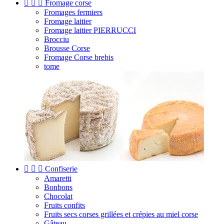



Fromage corse
Fromages fermiers
Fromage laitier
Fromage laitier PIERRUCCI
Brocciu
Brousse Corse
Fromage Corse brebis
tome



Confiserie
Amaretti
Bonbons
Chocolat
Fruits confits
Fruits secs corses grillées et crépies au miel corse
Gâteau