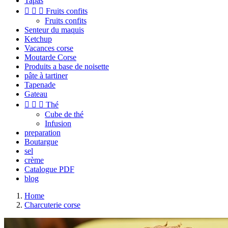
Tapas



Fruits confits
Fruits confits
Senteur du maquis
Ketchup
Vacances corse
Moutarde Corse
Produits a base de noisette
pâte à tartiner
Tapenade
Gateau



Thé
Cube de thé
Infusion
preparation
Boutargue
sel
crème
Catalogue PDF
blog
Home
Charcuterie corse