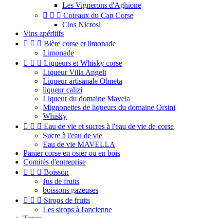
Les Vignerons d'Aghione



Coteaux du Cap Corse
Clos Nicrosi
Vins apéritifs



Bière corse et limonade
Limonade



Liqueurs et Whisky corse
Liqueur Villa Angeli
Liqueur artisanale Olmeta
liqueur calizi
Liqueur du domaine Mavela
Mignonettes de liqueurs du domaine Orsini
Whisky



Eau de vie et sucres à l'eau de vie de corse
Sucre à l'eau de vie
Eau de vie MAVELLA
Panier corse en osier ou en bois
Comités d'entreprise



Boisson
Jus de fruits
boissons gazeuses



Sirops de fruits
Les sirops à l'ancienne