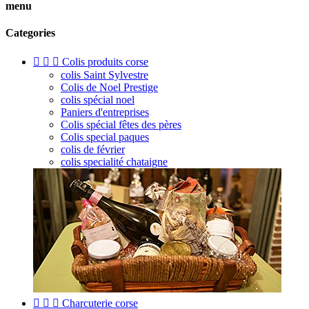
menu
Categories



Colis produits corse
colis Saint Sylvestre
Colis de Noel Prestige
colis spécial noel
Paniers d'entreprises
Colis spécial fêtes des pères
Colis special paques
colis de février
colis specialité chataigne



Charcuterie corse