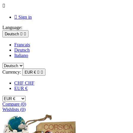


Sign in
Language:
Deutsch


Français
Deutsch
Italiano
Currency:
EUR €


CHF CHF
EUR €
Compare (
0
)
Wishlists (
0
)