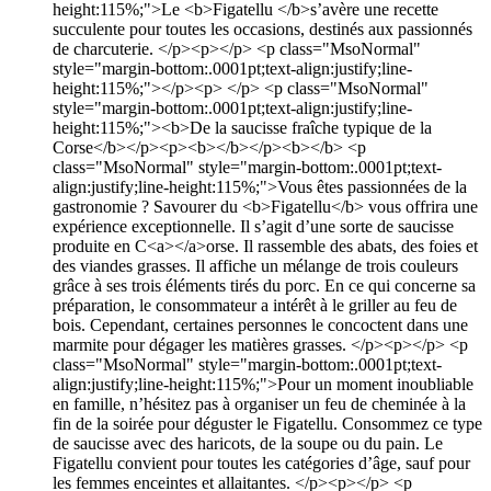
height:115%;">Le <b>Figatellu </b>s’avère une recette
succulente pour toutes les occasions, destinés aux passionnés
de charcuterie. </p><p></p> <p class="MsoNormal"
style="margin-bottom:.0001pt;text-align:justify;line-
height:115%;"></p><p> </p> <p class="MsoNormal"
style="margin-bottom:.0001pt;text-align:justify;line-
height:115%;"><b>De la saucisse fraîche typique de la
Corse</b></p><p><b></b></p><b></b> <p
class="MsoNormal" style="margin-bottom:.0001pt;text-
align:justify;line-height:115%;">Vous êtes passionnées de la
gastronomie ? Savourer du <b>Figatellu</b> vous offrira une
expérience exceptionnelle. Il s’agit d’une sorte de saucisse
produite en C<a></a>orse. Il rassemble des abats, des foies et
des viandes grasses. Il affiche un mélange de trois couleurs
grâce à ses trois éléments tirés du porc. En ce qui concerne sa
préparation, le consommateur a intérêt à le griller au feu de
bois. Cependant, certaines personnes le concoctent dans une
marmite pour dégager les matières grasses. </p><p></p> <p
class="MsoNormal" style="margin-bottom:.0001pt;text-
align:justify;line-height:115%;">Pour un moment inoubliable
en famille, n’hésitez pas à organiser un feu de cheminée à la
fin de la soirée pour déguster le Figatellu. Consommez ce type
de saucisse avec des haricots, de la soupe ou du pain. Le
Figatellu convient pour toutes les catégories d’âge, sauf pour
les femmes enceintes et allaitantes. </p><p></p> <p