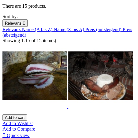
There are 15 products.
Sort by:
Relevanz

Relevanz
Name (A bis Z)
Name (Z bis A)
Preis (aufsteigend)
Preis
(absteigend)
Showing 1-15 of 15 item(s)
Add to cart
Add to Wishlist
Add to Compare

Quick view