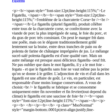
Figatellu
<p><b><span style="font-size:12pt;line-height:115%;">Le
Figatellu, </span></b><b><span style="font-size:12pt;line-
height:115%;">l'emblème de la charcuterie Corse<br /><br />
</span></b>Le figatellu (pluriel figatelli), produit célèbre
entre tous de la charcuterie corse, se confectionne avec la
viande de porc la plus imprégnée de sang, le foie du porc, et
du gras de porc très consistant. On peut le manger frit dans
une poêle, mais on le déguste traditionnellement grillé
lentement sur la braise, entre deux tranches de pain ou de
polenta de farine de châtaigne imprégnées de jus. Le mélange
sucré-salé polenta-figatellu est d'une qualité rare. Mais un
autre mélange est presque aussi délicieux figatellu- oeuf frit.
Ne pas oublier que dans le mot figatellu, il y a le mot foie -
fegatu - et que le figatellu sans foie ne vaut même pas la peine
qu'on se donne à le griller. L'adjonction de vin et d'ail dans les
figatelli est une affaire de goût. Le vin, en particulier, est
responsable d'une moins longue conservation. A vous de
choisir.<br /> le figatellu se fabrique et se conssomme
uniquement entre fin novembre et fin fevrier(tout depend du
climat) le figatellu est une saucisse de foie<br /><b><span
style="font-size:12pt;line-height:115%;"></span></b></p>
<p><b> </b></p><b></b> <p class="MsoNormal"
style="margin-bottom:.0001pt;text-align:justify;line-