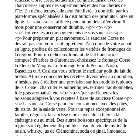
charcuteries auprès des supermarchés et des boucheries de
l’île. En même temps, elle peut être livrée à domicile par les
plateformes spécialisées à la distribution des produits Corse en
ligne. La saucisse est affinée pendant un délai d’environ 6
mois pour une conservation durable. </p> <p></p>
<p>Trouvez les accompagnements de vos saucisses</p>
<p>Pour préparer un plat savoureux, la saucisse Corse ne
devrait pas être votre seul ingrédient. Au cours de votre achat
en ligne, profitez de collectionner les variétés de fromages de
la région. Pour un délicieux fondant de lait transformé
composé d'herbes et d'aromates, choisissez le fromage Corse
la Fleur du Maquis. Le fromage Fior di Pecura, Niolo,
Bastelica et A Casinca vous offrent le meilleur goût du lait de
brebis. Afin de concocter les recettes diversifiées au quotidien,
n’hésitez pas à réaliser une provision sur les produits typiques
de la Corse : charcuteries authentiques, terrines traditionnelles,
foie gras aromatisé, etc.</p> <p></p> <p>Repérez les
boissons adaptées à vos recettes à base de saucisse Corse</p>
<p>La saucisse Corse peut être consommée avec des pâtes,
du riz ou de la salade verte. Pour un repas exceptionnel en
famille, dégustez la saucisse Corse avec de la bière à la
châtaigne ou au miel. Des autres boissons spécifiques de la
région sont également disponibles : eau de vie de myrte/ de
raisin, whisky, jus de Clémentine, soda original, limonade,