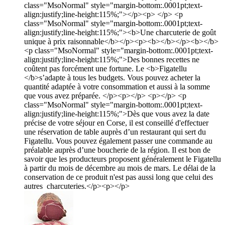
class="MsoNormal" style="margin-bottom:.0001pt;text-
align:justify;line-height:115%;"></p><p> </p> <p
class="MsoNormal" style="margin-bottom:.0001pt;text-
align:justify;line-height:115%;"><b>Une charcuterie de goût
unique à prix raisonnable</b></p><p><b></b></p><b></b>
<p class="MsoNormal" style="margin-bottom:.0001pt;text-
align:justify;line-height:115%;">Des bonnes recettes ne
coûtent pas forcément une fortune. Le <b>Figatellu
</b>s’adapte à tous les budgets. Vous pouvez acheter la
quantité adaptée à votre consommation et aussi à la somme
que vous avez préparée. </p><p></p> <p></p> <p
class="MsoNormal" style="margin-bottom:.0001pt;text-
align:justify;line-height:115%;">Dès que vous avez la date
précise de votre séjour en Corse, il est conseillé d'effectuer
une réservation de table auprès d’un restaurant qui sert du
Figatellu. Vous pouvez également passer une commande au
préalable auprès d’une boucherie de la région. Il est bon de
savoir que les producteurs proposent généralement le Figatellu
à partir du mois de décembre au mois de mars. Le délai de la
conservation de ce produit n'est pas aussi long que celui des
autres charcuteries.</p><p></p>