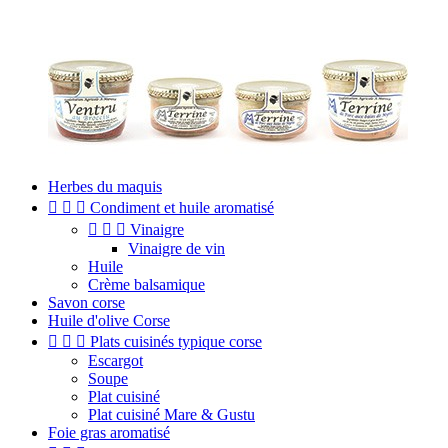
Herbes du maquis



Condiment et huile aromatisé



Vinaigre
Vinaigre de vin
Huile
Crème balsamique
Savon corse
Huile d'olive Corse



Plats cuisinés typique corse
Escargot
Soupe
Plat cuisiné
Plat cuisiné Mare & Gustu
Foie gras aromatisé