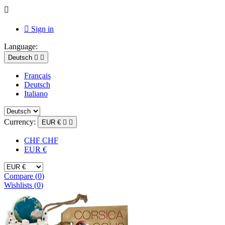


Sign in
Language:
Deutsch


Français
Deutsch
Italiano
Currency:
EUR €


CHF CHF
EUR €
Compare (
0
)
Wishlists (
0
)