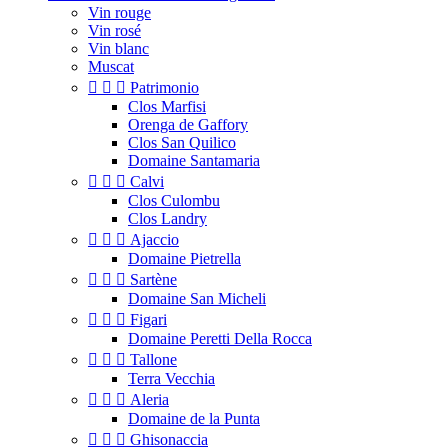
Vin rouge
Vin rosé
Vin blanc
Muscat



Patrimonio
Clos Marfisi
Orenga de Gaffory
Clos San Quilico
Domaine Santamaria



Calvi
Clos Culombu
Clos Landry



Ajaccio
Domaine Pietrella



Sartène
Domaine San Micheli



Figari
Domaine Peretti Della Rocca



Tallone
Terra Vecchia



Aleria
Domaine de la Punta



Ghisonaccia