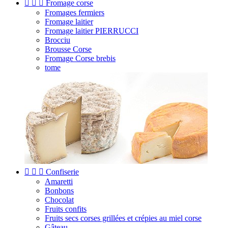



Fromage corse
Fromages fermiers
Fromage laitier
Fromage laitier PIERRUCCI
Brocciu
Brousse Corse
Fromage Corse brebis
tome



Confiserie
Amaretti
Bonbons
Chocolat
Fruits confits
Fruits secs corses grillées et crépies au miel corse
Gâteau