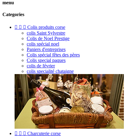
menu
Categories



Colis produits corse
colis Saint Sylvestre
Colis de Noel Prestige
colis spécial noel
Paniers d'entreprises
Colis spécial fêtes des pères
Colis special paques
colis de février
colis specialité chataigne



Charcuterie corse