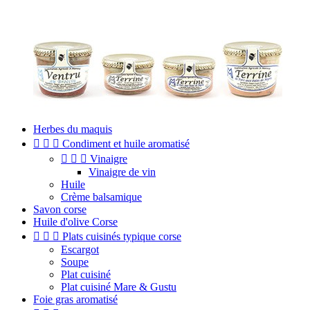
Herbes du maquis



Condiment et huile aromatisé



Vinaigre
Vinaigre de vin
Huile
Crème balsamique
Savon corse
Huile d'olive Corse



Plats cuisinés typique corse
Escargot
Soupe
Plat cuisiné
Plat cuisiné Mare & Gustu
Foie gras aromatisé