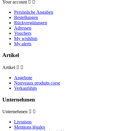
Your account


Persönliche Angaben
Bestellungen
Rückvergütungen
Adressen
Vouchers
My wishlists
My alerts
Artikel
Artikel


Angebote
Nouveaux produits corse
Verkaufshits
Unternehmen
Unternehmen


Livraison
Mentions légales