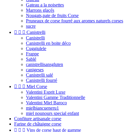
Gateau a la noisettes
Marrons glaçés
Nougats,pate de fruits Corse
Pruneaux de corse fourré aux aromes naturels corses
sucre



Canistrelli
Canistrelli
Canistrelli en boite déco
Cuggiulele
Frappe
Sablé
canistrellisansgluten
canigeses
Canistrelli salé
Canistrelli fourré



Miel Corse
Valentini Esprit Luxe
Valentini Gamme Traditionnelle
Valentini Miel Baroco
mielbiancueneru1
miel nounours special enfant
Confiture artisanale corse
Farine de châtaigne corse



Vins de corse haut de gamme