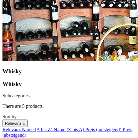
Whisky
Whisky
Subcategories
There are 5 products.
Sort by:
Relevanz

Relevanz
Name (A bis Z)
Name (Z bis A)
Preis (aufsteigend)
Preis
(absteigend)