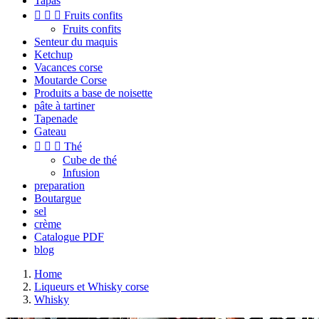
Tapas



Fruits confits
Fruits confits
Senteur du maquis
Ketchup
Vacances corse
Moutarde Corse
Produits a base de noisette
pâte à tartiner
Tapenade
Gateau



Thé
Cube de thé
Infusion
preparation
Boutargue
sel
crème
Catalogue PDF
blog
Home
Liqueurs et Whisky corse
Whisky