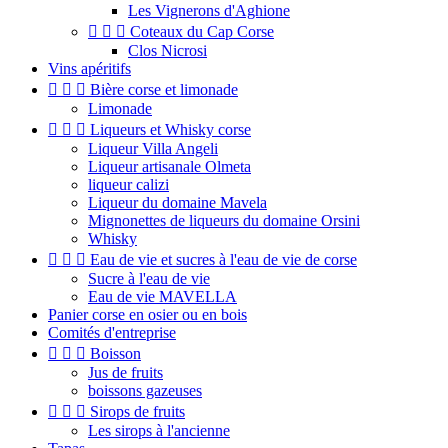
Les Vignerons d'Aghione



Coteaux du Cap Corse
Clos Nicrosi
Vins apéritifs



Bière corse et limonade
Limonade



Liqueurs et Whisky corse
Liqueur Villa Angeli
Liqueur artisanale Olmeta
liqueur calizi
Liqueur du domaine Mavela
Mignonettes de liqueurs du domaine Orsini
Whisky



Eau de vie et sucres à l'eau de vie de corse
Sucre à l'eau de vie
Eau de vie MAVELLA
Panier corse en osier ou en bois
Comités d'entreprise



Boisson
Jus de fruits
boissons gazeuses



Sirops de fruits
Les sirops à l'ancienne