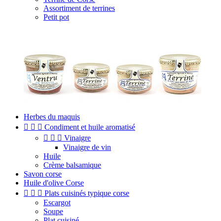
Assortiment de terrines
Petit pot
Herbes du maquis



Condiment et huile aromatisé



Vinaigre
Vinaigre de vin
Huile
Crème balsamique
Savon corse
Huile d'olive Corse



Plats cuisinés typique corse
Escargot
Soupe
Plat cuisiné