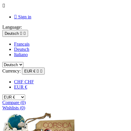


Sign in
Language:
Deutsch


Français
Deutsch
Italiano
Currency:
EUR €


CHF CHF
EUR €
Compare (
0
)
Wishlists (
0
)