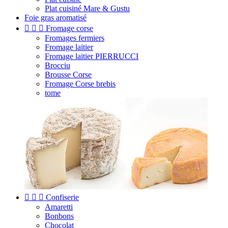
Plat cuisiné Mare & Gustu
Foie gras aromatisé



Fromage corse
Fromages fermiers
Fromage laitier
Fromage laitier PIERRUCCI
Brocciu
Brousse Corse
Fromage Corse brebis
tome



Confiserie
Amaretti
Bonbons
Chocolat