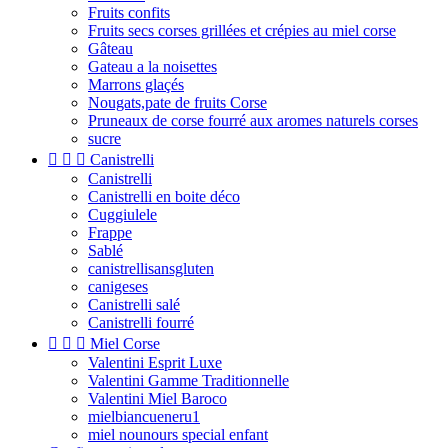
Fruits confits
Fruits secs corses grillées et crépies au miel corse
Gâteau
Gateau a la noisettes
Marrons glaçés
Nougats,pate de fruits Corse
Pruneaux de corse fourré aux aromes naturels corses
sucre



Canistrelli
Canistrelli
Canistrelli en boite déco
Cuggiulele
Frappe
Sablé
canistrellisansgluten
canigeses
Canistrelli salé
Canistrelli fourré



Miel Corse
Valentini Esprit Luxe
Valentini Gamme Traditionnelle
Valentini Miel Baroco
mielbiancueneru1
miel nounours special enfant