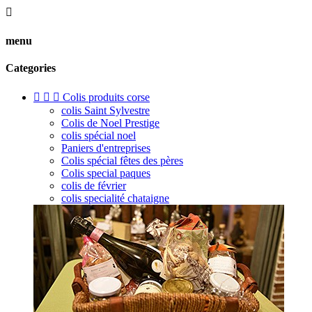

menu
Categories



Colis produits corse
colis Saint Sylvestre
Colis de Noel Prestige
colis spécial noel
Paniers d'entreprises
Colis spécial fêtes des pères
Colis special paques
colis de février
colis specialité chataigne