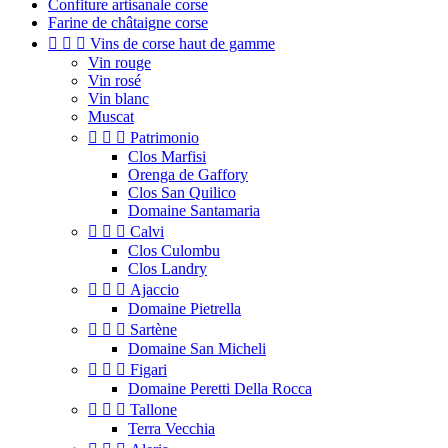
Confiture artisanale corse
Farine de châtaigne corse



Vins de corse haut de gamme
Vin rouge
Vin rosé
Vin blanc
Muscat



Patrimonio
Clos Marfisi
Orenga de Gaffory
Clos San Quilico
Domaine Santamaria



Calvi
Clos Culombu
Clos Landry



Ajaccio
Domaine Pietrella



Sartène
Domaine San Micheli



Figari
Domaine Peretti Della Rocca



Tallone
Terra Vecchia