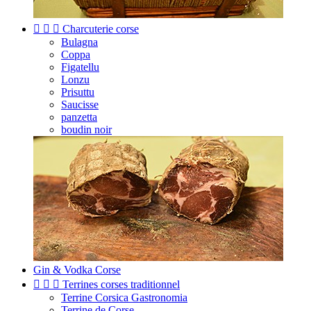



Charcuterie corse
Bulagna
Coppa
Figatellu
Lonzu
Prisuttu
Saucisse
panzetta
boudin noir
Gin & Vodka Corse



Terrines corses traditionnel
Terrine Corsica Gastronomia
Terrine de Corse