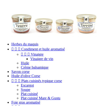
Herbes du maquis



Condiment et huile aromatisé



Vinaigre
Vinaigre de vin
Huile
Crème balsamique
Savon corse
Huile d'olive Corse



Plats cuisinés typique corse
Escargot
Soupe
Plat cuisiné
Plat cuisiné Mare & Gustu
Foie gras aromatisé