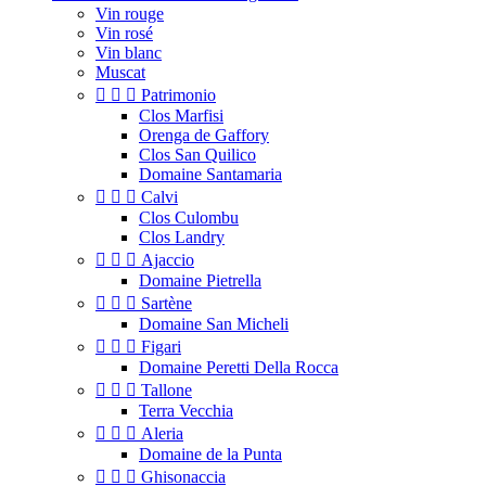
Vin rouge
Vin rosé
Vin blanc
Muscat



Patrimonio
Clos Marfisi
Orenga de Gaffory
Clos San Quilico
Domaine Santamaria



Calvi
Clos Culombu
Clos Landry



Ajaccio
Domaine Pietrella



Sartène
Domaine San Micheli



Figari
Domaine Peretti Della Rocca



Tallone
Terra Vecchia



Aleria
Domaine de la Punta



Ghisonaccia