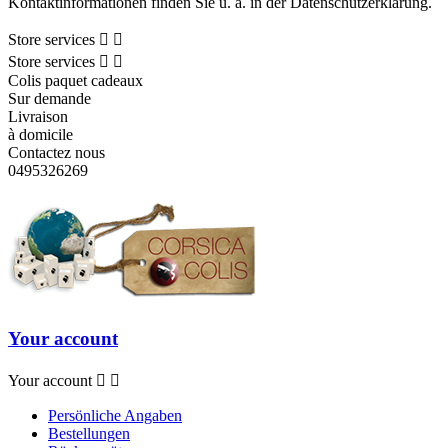
Kontaktinformationen finden Sie u. a. in der Datenschutzerklärung.
Store services


Store services


Colis paquet cadeaux
Sur demande
Livraison
à domicile
Contactez nous
0495326269
Your account
Your account


Persönliche Angaben
Bestellungen