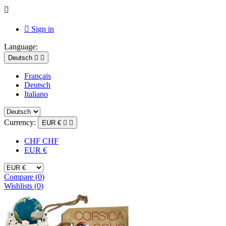


Sign in
Language:
Deutsch


Français
Deutsch
Italiano
Currency:
EUR €


CHF CHF
EUR €
Compare (
0
)
Wishlists (
0
)