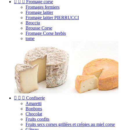



Fromage corse
Fromages fermiers
Fromage laitier
Fromage laitier PIERRUCCI
Brocciu
Brousse Corse
Fromage Corse brebis
tome



Confiserie
Amaretti
Bonbons
Chocolat
Fruits confits
Fruits secs corses grillées et crépies au miel corse
Gâteau