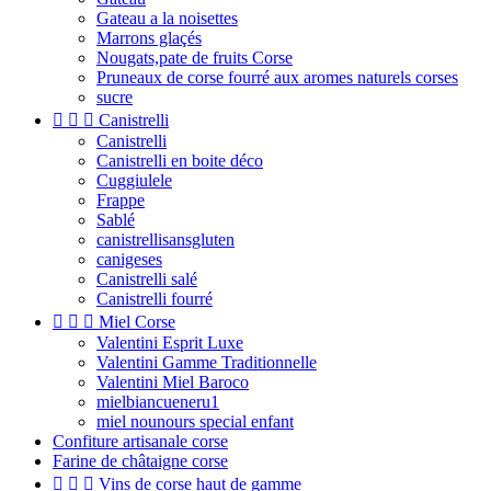
Gateau a la noisettes
Marrons glaçés
Nougats,pate de fruits Corse
Pruneaux de corse fourré aux aromes naturels corses
sucre



Canistrelli
Canistrelli
Canistrelli en boite déco
Cuggiulele
Frappe
Sablé
canistrellisansgluten
canigeses
Canistrelli salé
Canistrelli fourré



Miel Corse
Valentini Esprit Luxe
Valentini Gamme Traditionnelle
Valentini Miel Baroco
mielbiancueneru1
miel nounours special enfant
Confiture artisanale corse
Farine de châtaigne corse



Vins de corse haut de gamme