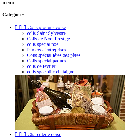
menu
Categories



Colis produits corse
colis Saint Sylvestre
Colis de Noel Prestige
colis spécial noel
Paniers d'entreprises
Colis spécial fêtes des pères
Colis special paques
colis de février
colis specialité chataigne



Charcuterie corse