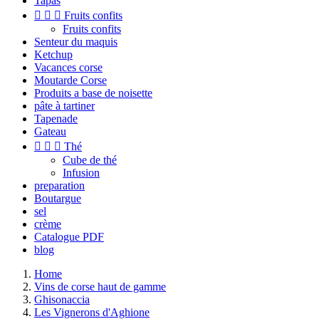
Tapas



Fruits confits
Fruits confits
Senteur du maquis
Ketchup
Vacances corse
Moutarde Corse
Produits a base de noisette
pâte à tartiner
Tapenade
Gateau



Thé
Cube de thé
Infusion
preparation
Boutargue
sel
crème
Catalogue PDF
blog
Home
Vins de corse haut de gamme
Ghisonaccia
Les Vignerons d'Aghione