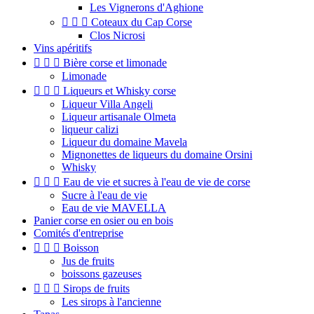
Les Vignerons d'Aghione



Coteaux du Cap Corse
Clos Nicrosi
Vins apéritifs



Bière corse et limonade
Limonade



Liqueurs et Whisky corse
Liqueur Villa Angeli
Liqueur artisanale Olmeta
liqueur calizi
Liqueur du domaine Mavela
Mignonettes de liqueurs du domaine Orsini
Whisky



Eau de vie et sucres à l'eau de vie de corse
Sucre à l'eau de vie
Eau de vie MAVELLA
Panier corse en osier ou en bois
Comités d'entreprise



Boisson
Jus de fruits
boissons gazeuses



Sirops de fruits
Les sirops à l'ancienne